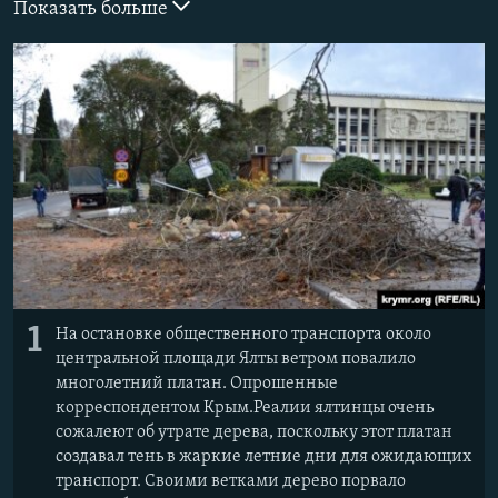
Показать больше
ПРИСОЕДИНЯЙТЕСЬ!
ПОБЕДИТЕЛЕЙ НЕ СУДЯТ?
КРЫМ.НЕПОКОРЕННЫЙ
ELIFBE
УКРАИНСКАЯ ПРОБЛЕМА КРЫМА
Все сайты RFE/RL
1
На остановке общественного транспорта около
центральной площади Ялты ветром повалило
многолетний платан. Опрошенные
корреспондентом Крым.Реалии ялтинцы очень
сожалеют об утрате дерева, поскольку этот платан
создавал тень в жаркие летние дни для ожидающих
транспорт. Своими ветками дерево порвало