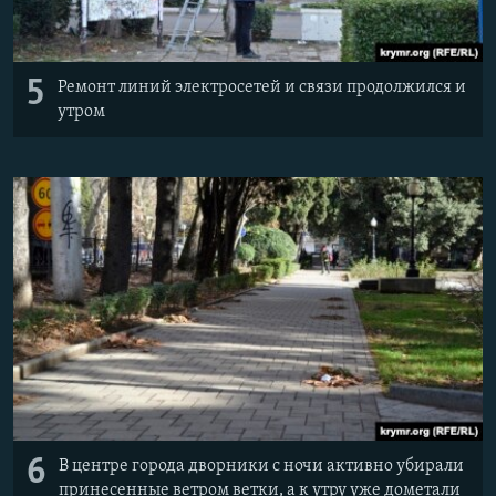
5
Ремонт линий электросетей и связи продолжился и
утром
6
В центре города дворники с ночи активно убирали
принесенные ветром ветки, а к утру уже дометали