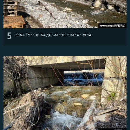
5
Река Гува пока довольно мелководна