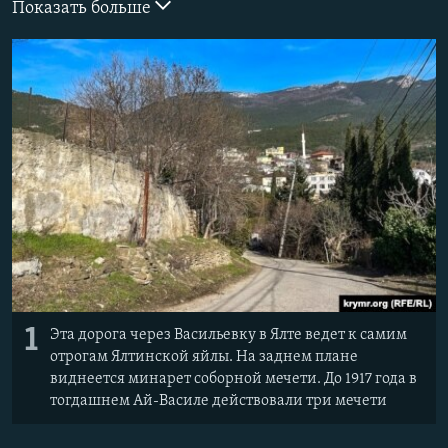
Показать больше
ПРИСОЕДИНЯЙТЕСЬ!
ПОБЕДИТЕЛЕЙ НЕ СУДЯТ?
КРЫМ.НЕПОКОРЕННЫЙ
ELIFBE
УКРАИНСКАЯ ПРОБЛЕМА КРЫМА
Все сайты RFE/RL
1
Эта дорога через Васильевку в Ялте ведет к самим
отрогам Ялтинской яйлы. На заднем плане
виднеется минарет соборной мечети. До 1917 года в
тогдашнем Ай-Василе действовали три мечети