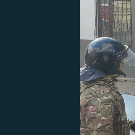
ПОБЕДИТЕЛЕЙ НЕ СУДЯТ?
КРЫМ.НЕПОКОРЕННЫЙ
ELIFBE
УКРАИНСКАЯ ПРОБЛЕМА КРЫМА