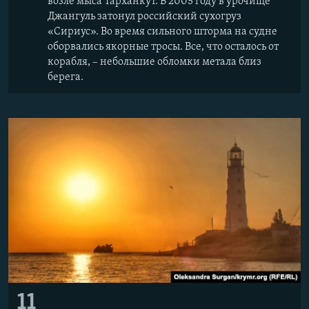
возле мыса Тарханкут. В 2005 году в урочище
Джангуль затонул российский сухогруз
«Сириус». Во время сильного шторма на судне
оборвались якорные тросы. Все, что осталось от
корабля, – небольшие обломки метала близ
берега.
11