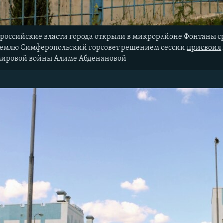
да российские власти города открыли в микрорайоне Фонтаны
емлю Симферопольский горсовет решением сессии
присвоил
мировой войны Алиме Абденановой