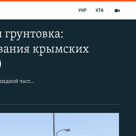
УКР
КТА
 грунтовка:
вания крымских
)
Фонтаны и Ак-Мечеть – два микрорайона Симферополя, расположенные в западной части города. Здесь находятся места компактного проживания крымских татар.