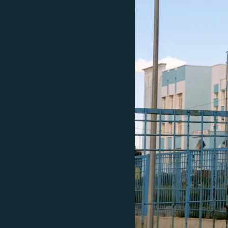
ПОБЕДИТЕЛЕЙ НЕ СУДЯТ?
КРЫМ.НЕПОКОРЕННЫЙ
ELIFBE
УКРАИНСКАЯ ПРОБЛЕМА КРЫМА