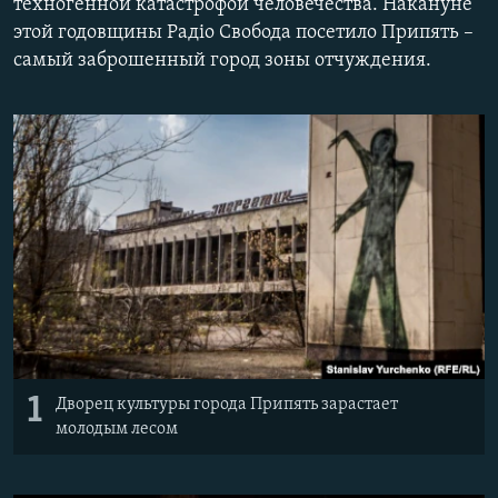
техногенной катастрофой человечества. Накануне
ПРИСОЕДИНЯЙТЕСЬ!
ПОБЕДИТЕЛЕЙ НЕ СУДЯТ?
этой годовщины Радіо Свобода посетило Припять –
самый заброшенный город зоны отчуждения.
КРЫМ.НЕПОКОРЕННЫЙ
ELIFBE
УКРАИНСКАЯ ПРОБЛЕМА КРЫМА
Все сайты RFE/RL
1
Дворец культуры города Припять зарастает
молодым лесом