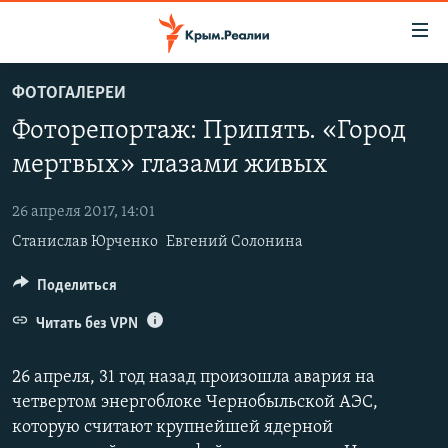
Доступность
ссылки
Вернуться
ФОТОГАЛЕРЕИ
к
НОВОСТИ
Фоторепортаж: Припять. «Город
основному
СПЕЦПРОЕКТЫ
содержанию
мертвых» глазами живых
ВОДА
Вернутся
ГРУЗ 200
к
26 апреля 2017, 14:01
ИСТОРИЯ
КАРТА ВОЕННЫХ ОБЪЕКТОВ КРЫМА
главной
Станислав Юрченко
Евгений Солонина
ЕЩЕ
11 ЛЕТ ОККУПАЦИИ КРЫМА. 11 ИСТОРИЙ СОПРОТИВЛЕНИЯ
навигации
Вернутся
РАДІО СВОБОДА
Поделиться
ИНТЕРАКТИВ
к
КАК ОБОЙТИ БЛОКИРОВКУ
ИНФОГРАФИКА
Читать без VPN
поиску
ТЕЛЕПРОЕКТ КРЫМ.РЕАЛИИ
Українською
26 апреля, 31 год назад произошла авария на
СОВЕТЫ ПРАВОЗАЩИТНИКОВ
четвертом энергоблоке Чернобыльской АЭС,
Qırımtatar
которую считают крупнейшей ядерной
ПРОПАВШИЕ БЕЗ ВЕСТИ