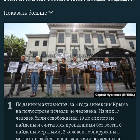
ПРИСОЕДИНЯЙТЕСЬ!
ПОБЕДИТЕЛЕЙ НЕ СУДЯТ?
Показать больше
КРЫМ.НЕПОКОРЕННЫЙ
ELIFBE
УКРАИНСКАЯ ПРОБЛЕМА КРЫМА
Все сайты RFE/RL
1
По данным активистов, за 3 года аннексии Крыма
на полуострове исчезли 44 человека. Из них 17
человек были освобождены, 19 до сих пор не
найдены и считаются пропавшими без вести, 6
найдены мертвыми, 2 человека обнаружены в
местах несвободы и впоследствии осуждены по