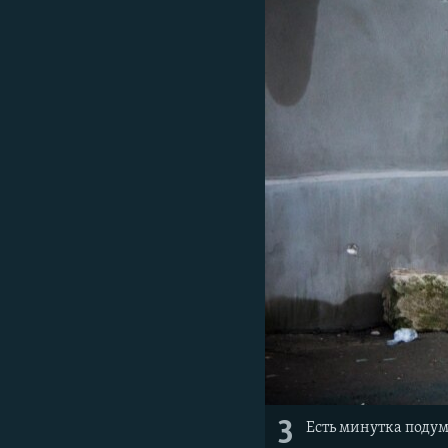
3
Есть минутка подум