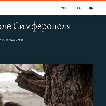
УКР
КТА
роде Симферополя
Старый город – район Симферополя, на склоне у подножья горы Кая-Баш. Считаеться, что крымчане постоянно живут здесь 2000 лет. Первые дни марта в 2018 году выдались снежными и холодными. Синоптики прогнозируют – после дождей, которые начались по всему Крыму, настоящее тепло прийдет уже к концу второй недели весны.