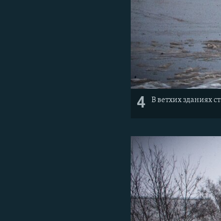
4
В ветхих зданиях с