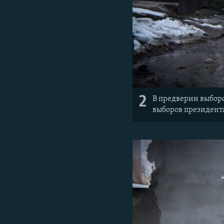
2
В предверии выборо
выборов президента