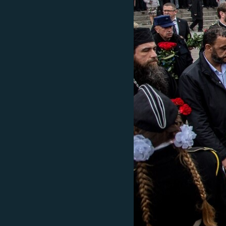
ПОБЕДИТЕЛЕЙ НЕ СУДЯТ?
КРЫМ.НЕПОКОРЕННЫЙ
ELIFBE
УКРАИНСКАЯ ПРОБЛЕМА КРЫМА