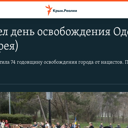
л день освобождения Од
рея)