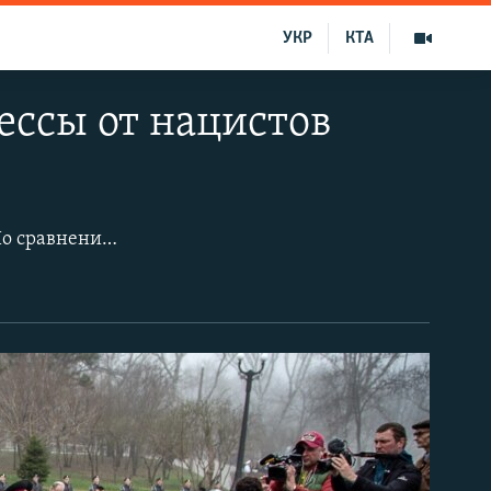
УКР
КТА
ессы от нацистов
10 апреля Одесса отметила 74 годовщину освобождения города от нацистов. По сравнению с прошлым годом, мероприятия прошли без столкновений и драк. Порядок обеспечивали более полутора тысяч правоохранителей, в том числе несколько бойцов Национальной гвардии. Утром к памятнику Неизвестному матросу, что на Аллее славы в парке имени Тараса Шевченко, пришли представители городской и областной власти. Попасть на Аллею можно было через три фильтрационно-пропускных пункта, оборудованных рамками с металлодетектором. Ближе к вечеру, там же, возле памятника Неизвестному матросу, состоялась акция «Наши освободители». Ее возглавил представитель пророссийского общественно-политического движения «Куликово поле» Морис Ибрагим. Попытку одного из мужчин скандировать «Одесса – русский город» другие участники акции остановили.