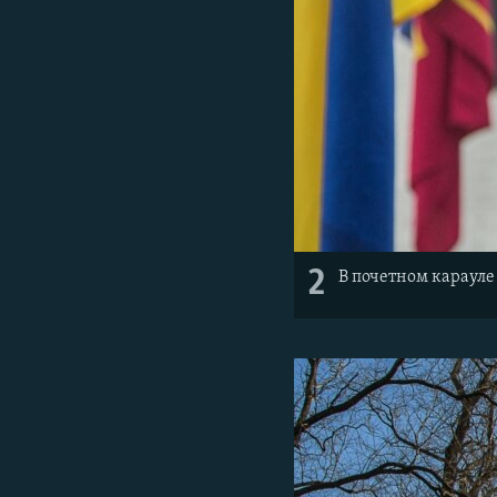
2
В почетном караул