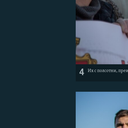
4
Их с полсотни, пр