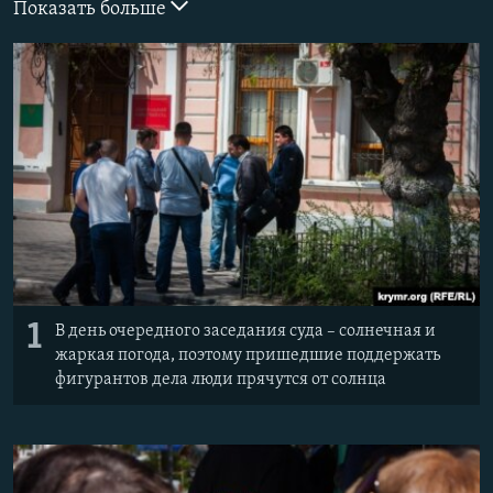
Показать больше
ПРИСОЕДИНЯЙТЕСЬ!
ПОБЕДИТЕЛЕЙ НЕ СУДЯТ?
КРЫМ.НЕПОКОРЕННЫЙ
ELIFBE
УКРАИНСКАЯ ПРОБЛЕМА КРЫМА
Все сайты RFE/RL
1
В день очередного заседания суда – солнечная и
жаркая погода, поэтому пришедшие поддержать
фигурантов дела люди прячутся от солнца