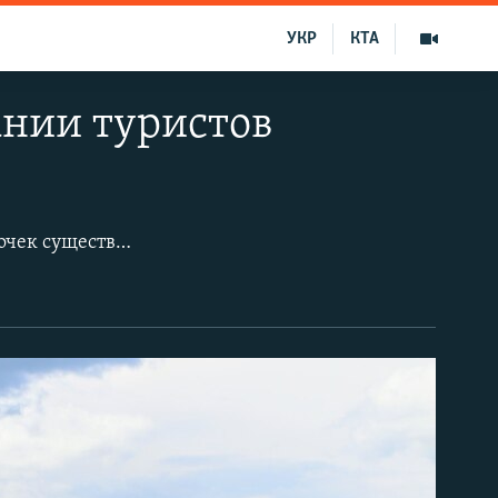
УКР
КТА
ании туристов
Облик вершины горы Ай-Петри после прошлогоднего демонтажа торговых точек существенно изменился. Сейчас здесь много свободной территории. Однако, по данным СМИ, в скором времени это место могут отдать под коммерческую застройку.