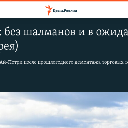
 без шалманов и в ожид
рея)