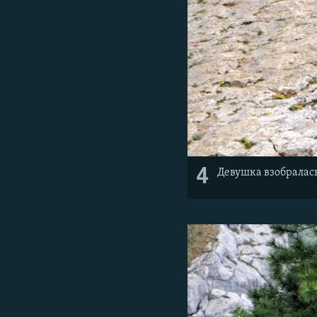
4
Девушка взобралась