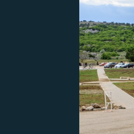
ПОБЕДИТЕЛЕЙ НЕ СУДЯТ?
КРЫМ.НЕПОКОРЕННЫЙ
ELIFBE
УКРАИНСКАЯ ПРОБЛЕМА КРЫМА