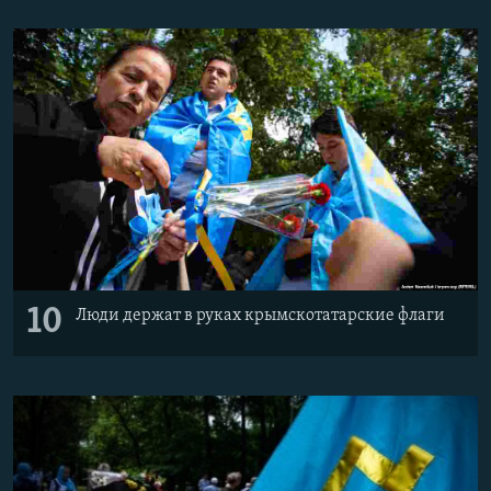
10
Люди держат в руках крымскотатарские флаги