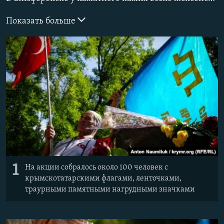
ПРИСОЕДИНЯЙТЕСЬ!
ПОБЕДИТЕЛЕЙ НЕ СУДЯТ?
Показать больше
КРЫМ.НЕПОКОРЕННЫЙ
ELIFBE
УКРАИНСКАЯ ПРОБЛЕМА КРЫМА
Все сайты RFE/RL
1
На акции собралось около 100 человек с
крымскотатарскими флагами, ленточками,
траурными памятными нагрудными значками