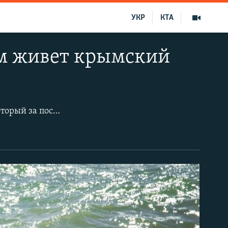
УКР
КТА
ем живет крымский
Новофедоровка –​ это, пожалуй, единственный в Крыму населенный пункт, который за последние двадцать лет несколько раз менял свой административный статус и только недавно обзавелся законным гербом. Сначала это был режимный военный объект, который затем превратился в поселок городского типа. Сейчас в Новофедоровке живет около шести с половиной тысяч человек.