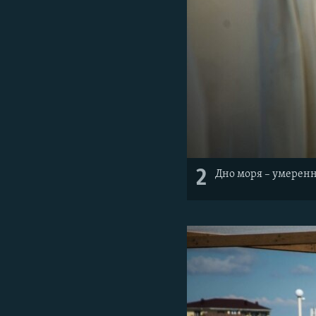
2
Дно моря – умеренн