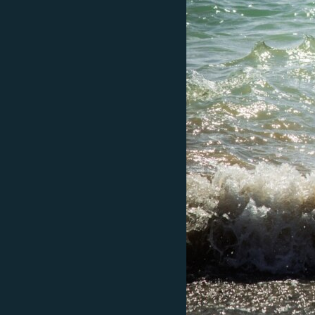
ПОБЕДИТЕЛЕЙ НЕ СУДЯТ?
КРЫМ.НЕПОКОРЕННЫЙ
ELIFBE
УКРАИНСКАЯ ПРОБЛЕМА КРЫМА