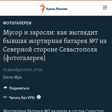
Доступность
ссылки
Вернуться
ФОТОГАЛЕРЕИ
к
НОВОСТИ
Мусор и заросли: как выглядит
основному
СПЕЦПРОЕКТЫ
содержанию
бывшая мортирная батарея №7 на
ВОДА
Вернутся
ГРУЗ 200
Северной стороне Севастополя
к
ИСТОРИЯ
КАРТА ВОЕННЫХ ОБЪЕКТОВ КРЫМА
главной
(фотогалерея)
ЕЩЕ
11 ЛЕТ ОККУПАЦИИ КРЫМА. 11 ИСТОРИЙ СОПРОТИВЛЕНИЯ
навигации
Вернутся
13 декабря 2020, 10:25
РАДІО СВОБОДА
ИНТЕРАКТИВ
к
Евген Жук
КАК ОБОЙТИ БЛОКИРОВКУ
ИНФОГРАФИКА
поиску
Поделиться
ТЕЛЕПРОЕКТ КРЫМ.РЕАЛИИ
Українською
Читать без VPN
СОВЕТЫ ПРАВОЗАЩИТНИКОВ
Qırımtatar
ПРОПАВШИЕ БЕЗ ВЕСТИ
Мортирная батарея №7 входила в состав Севастопольской крепости. Ее начали возводить в 1893 году на Северной стороне города в 300 метрах от береговой линии. «Семерка» расположена в районе современной улицы Симонок, рядом с недавно построенным детским садом №126.