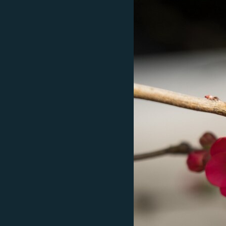
ПОБЕДИТЕЛЕЙ НЕ СУДЯТ?
КРЫМ.НЕПОКОРЕННЫЙ
ELIFBE
УКРАИНСКАЯ ПРОБЛЕМА КРЫМА