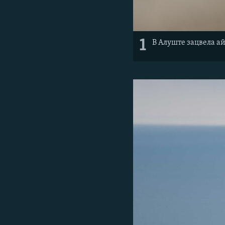
1
В Алуште зацвела а