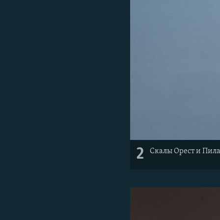
2
Скалы Орест и Пила