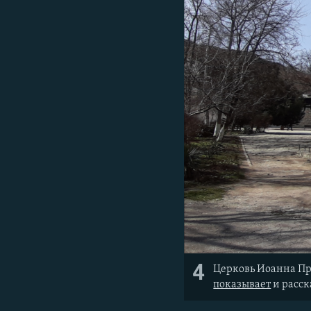
4
Церковь Иоанна Пр
показывает
и расск