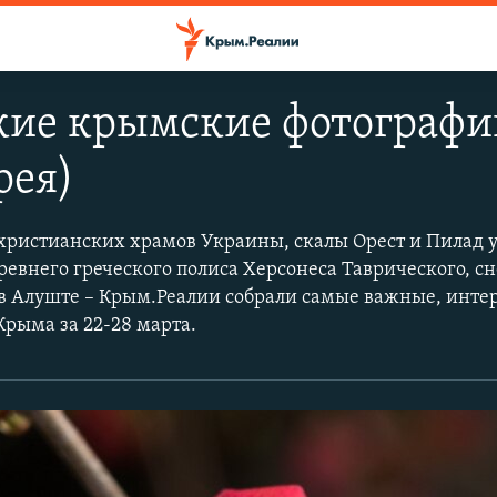
кие крымские фотографи
рея)
христианских храмов Украины, скалы Орест и Пилад 
ревнего греческого полиса Херсонеса Таврического, сн
в Алуште – Крым.Реалии собрали самые важные, инте
Крыма за 22-28 марта.