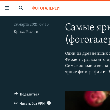
Доступность
ФОТОГАЛЕРЕИ
ссылки
Искать
Вернуться
НОВОСТИ
29 марта 2021, 07:30
Самые яр
к
СПЕЦПРОЕКТЫ
основному
Крым. Реалии
(фотогале
содержанию
ВОДА
ГРУЗ 200
Вернутся
ИСТОРИЯ
КАРТА ВОЕННЫХ ОБЪЕКТОВ КРЫМА
к
Один из древнейших 
главной
ЕЩЕ
11 ЛЕТ ОККУПАЦИИ КРЫМА. 11 ИСТОРИЙ
Фиолент, развалины д
навигации
СОПРОТИВЛЕНИЯ
Симферополе и весна 
РАДІО СВОБОДА
ИНТЕРАКТИВ
Вернутся
яркие фотографии из 
к
КАК ОБОЙТИ БЛОКИРОВКУ
ИНФОГРАФИКА
поиску
ТЕЛЕПРОЕКТ КРЫМ.РЕАЛИИ
СОВЕТЫ ПРАВОЗАЩИТНИКОВ
Поделиться
ПРОПАВШИЕ БЕЗ ВЕСТИ
Читать без VPN