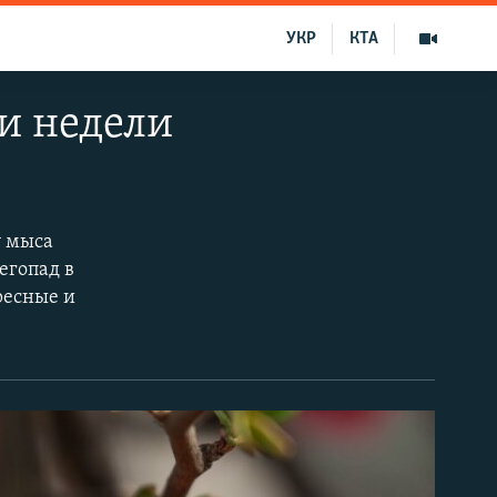
УКР
КТА
и недели
у мыса
егопад в
ресные и