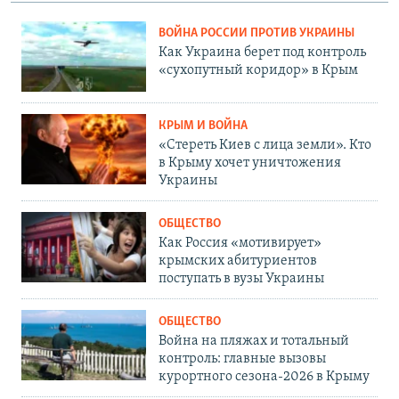
ВОЙНА РОССИИ ПРОТИВ УКРАИНЫ
Как Украина берет под контроль
«сухопутный коридор» в Крым
КРЫМ И ВОЙНА
«Стереть Киев с лица земли». Кто
в Крыму хочет уничтожения
Украины
ОБЩЕСТВО
Как Россия «мотивирует»
крымских абитуриентов
поступать в вузы Украины
ОБЩЕСТВО
Война на пляжах и тотальный
контроль: главные вызовы
курортного сезона-2026 в Крыму