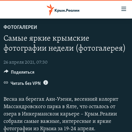
Доступность
ссылки
Вернуться
ФОТОГАЛЕРЕИ
к
НОВОСТИ
Самые яркие крымские
основному
СПЕЦПРОЕКТЫ
содержанию
фотографии недели (фотогалерея)
ВОДА
Вернутся
ГРУЗ 200
к
26 апреля 2021, 07:30
ИСТОРИЯ
КАРТА ВОЕННЫХ ОБЪЕКТОВ КРЫМА
главной
Поделиться
ЕЩЕ
11 ЛЕТ ОККУПАЦИИ КРЫМА. 11 ИСТОРИЙ СОПРОТИВЛЕНИЯ
навигации
Вернутся
Читать без VPN
РАДІО СВОБОДА
ИНТЕРАКТИВ
к
КАК ОБОЙТИ БЛОКИРОВКУ
ИНФОГРАФИКА
поиску
Весна на берегах Аян-Узени, весенний колорит
ТЕЛЕПРОЕКТ КРЫМ.РЕАЛИИ
Массандровского парка в Ялте, что осталось от
Українською
озера в Инкерманском карьере – Крым.Реалии
СОВЕТЫ ПРАВОЗАЩИТНИКОВ
Qırımtatar
собрали самые важные, интересные и яркие
ПРОПАВШИЕ БЕЗ ВЕСТИ
фотографии из Крыма за 19-24 апреля.