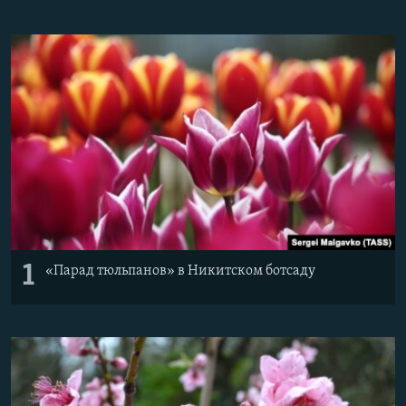
ПРИСОЕДИНЯЙТЕСЬ!
ПОБЕДИТЕЛЕЙ НЕ СУДЯТ?
КРЫМ.НЕПОКОРЕННЫЙ
ELIFBE
УКРАИНСКАЯ ПРОБЛЕМА КРЫМА
Все сайты RFE/RL
1
«Парад тюльпанов» в Никитском ботсаду