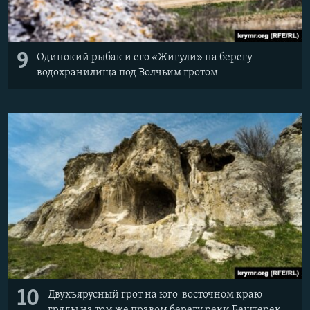
9
Одинокий рыбак и его «Жигули» на берегу
водохранилища под Волчьим гротом
10
Двухъярусный грот на юго-восточном краю
гряды на том же правом берегу реки Бештерек,