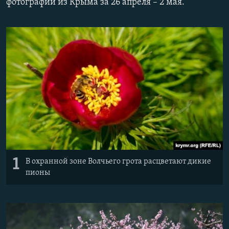
фотографии из Крыма за 26 апреля – 2 мая.
ПРИСОЕДИНЯЙТЕСЬ!
ПОБЕДИТЕЛЕЙ НЕ СУДЯТ?
КРЫМ.НЕПОКОРЕННЫЙ
ELIFBE
УКРАИНСКАЯ ПРОБЛЕМА КРЫМА
Все сайты RFE/RL
1
В охранной зоне Волчьего грота расцветают дикие
пионы