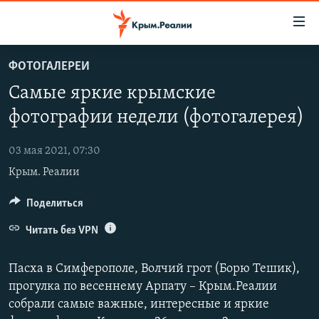
Доступность
ссылки
Вернуться
ФОТОГАЛЕРЕИ
к
НОВОСТИ
Самые яркие крымские
основному
СПЕЦПРОЕКТЫ
содержанию
фотографии недели (фотогалерея)
ВОДА
Вернутся
ГРУЗ 200
к
03 мая 2021, 07:30
ИСТОРИЯ
КАРТА ВОЕННЫХ ОБЪЕКТОВ КРЫМА
главной
Крым. Реалии
ЕЩЕ
11 ЛЕТ ОККУПАЦИИ КРЫМА. 11 ИСТОРИЙ СОПРОТИВЛЕНИЯ
навигации
Вернутся
РАДІО СВОБОДА
Поделиться
ИНТЕРАКТИВ
к
КАК ОБОЙТИ БЛОКИРОВКУ
ИНФОГРАФИКА
Читать без VPN
поиску
ТЕЛЕПРОЕКТ КРЫМ.РЕАЛИИ
Українською
Пасха в Симферополе, Волчий грот (Борю Тешик),
СОВЕТЫ ПРАВОЗАЩИТНИКОВ
прогулка по весеннему Арпату – Крым.Реалии
Qırımtatar
собрали самые важные, интересные и яркие
ПРОПАВШИЕ БЕЗ ВЕСТИ