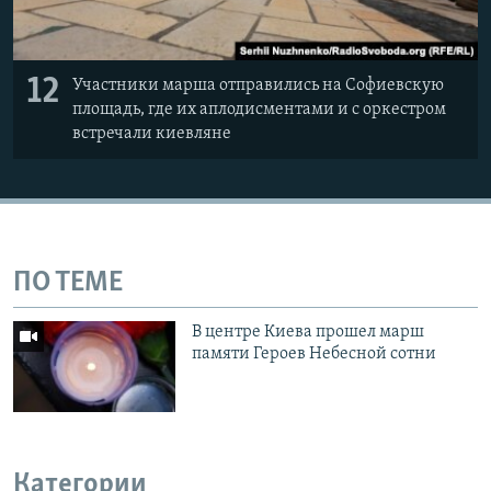
12
Участники марша отправились на Софиевскую
площадь, где их аплодисментами и с оркестром
встречали киевляне
ПО ТЕМЕ
В центре Киева прошел марш
памяти Героев Небесной сотни
Категории