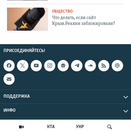
ОБЩЕСТВО
Что делать, если сайт
Крым.Реалии заблокировали?
ПРИСОЕДИНЯЙТЕСЬ!
ПОДДЕРЖКА
ИНФО
UTC+3
Copyright Крым.Реалии, 2026 | Все права защищены.
КТА
УКР