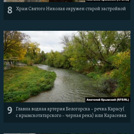
8
Храм Святого Николая окружен старой застройкой
9
Главна водная артерия Белогорска – речка Карасу(
с крымскотатарского – черная река) или Карасевка