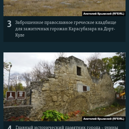
3
Заброшенное православное греческое кладбище
для зажиточных горожан Карасубазара на Дорт-
Куле
Главный исторический памятник города – руины