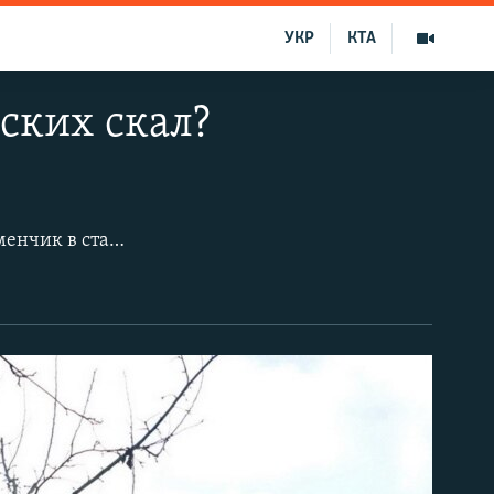
УКР
КТА
ских скал?
Петровские скалы – юго-восточный край невысокой яйлы, точнее, мыса Керменчик в старой части города. Фактически это обращенный к речке Салгир обрывистый склон яйлы. Некоторые историки считают, что именно этот пятачок возвышенности со скифским городищем-крепостью «Неаполь Скифский» посредине дал начало самому Симферополю. И если вспомнить недавнее прошлое, даже поднимался вопрос о признании днем рождения «города пользы»