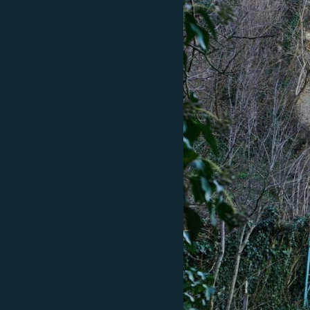
ПОБЕДИТЕЛЕЙ НЕ СУДЯТ?
КРЫМ.НЕПОКОРЕННЫЙ
ELIFBE
УКРАИНСКАЯ ПРОБЛЕМА КРЫМА