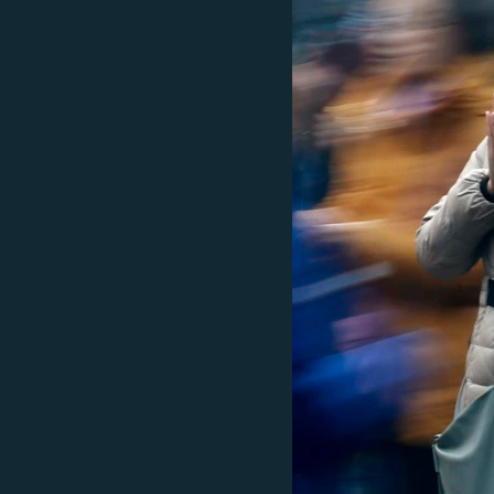
ПОБЕДИТЕЛЕЙ НЕ СУДЯТ?
КРЫМ.НЕПОКОРЕННЫЙ
ELIFBE
УКРАИНСКАЯ ПРОБЛЕМА КРЫМА