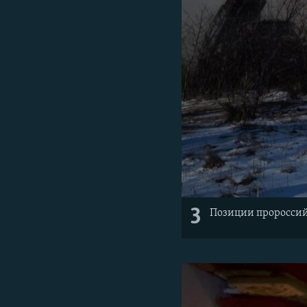
3
Позиции пророссийс