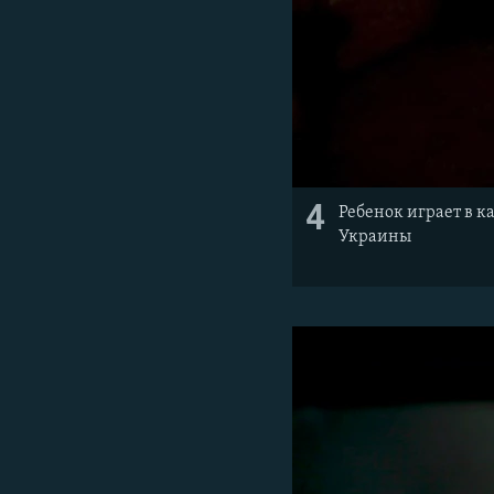
4
Ребенок играет в к
Украины