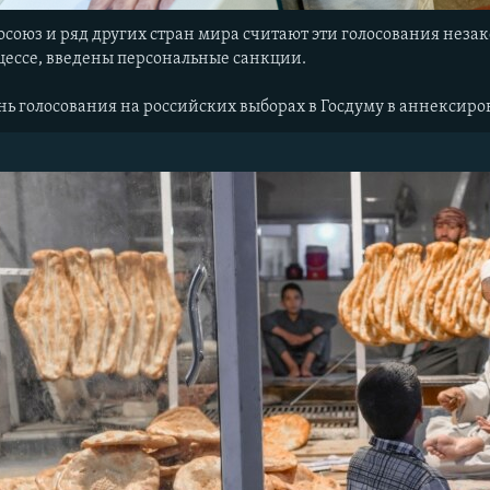
осоюз и ряд других стран мира считают эти голосования неза
цессе, введены персональные санкции.
нь голосования на российских выборах в Госдуму в аннексир