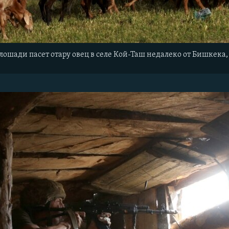
лошади пасет отару овец в селе Кой-Таш недалеко от Бишкека