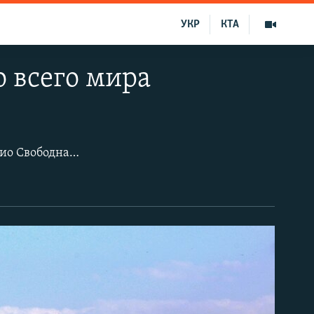
УКР
КТА
 всего мира
В фотогалерее собраны лучшие снимки с территории, на которой вещает Радио Свободная Европа/Радио Свобода (RFE/RL) за 37 неделю 2021 года.