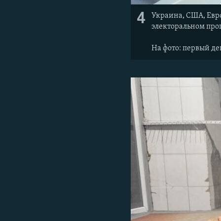
4
Украина, США, Евр
электоральном про
На фото: первый де