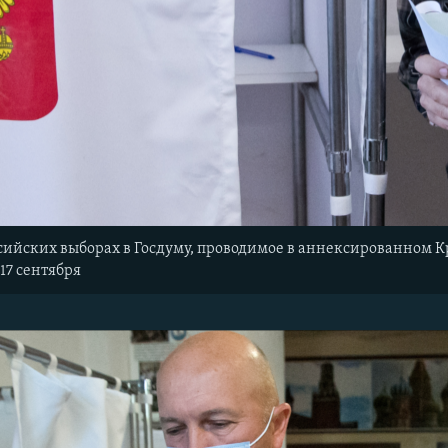
сийских выборах в Госдуму, проводимое в аннексированном К
17 сентября