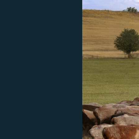
ПОБЕДИТЕЛЕЙ НЕ СУДЯТ?
КРЫМ.НЕПОКОРЕННЫЙ
ELIFBE
УКРАИНСКАЯ ПРОБЛЕМА КРЫМА