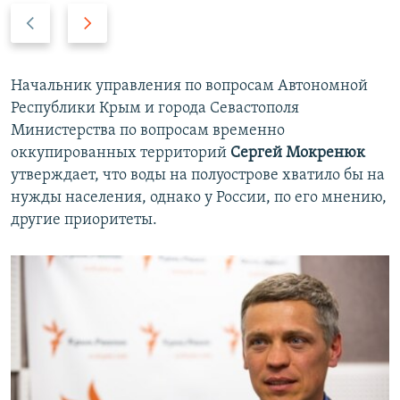
П
С
р
л
е
е
д
д
Начальник управления по вопросам Автономной
ы
у
Республики Крым и города Севастополя
д
ю
Министерства по вопросам временно
у
щ
оккупированных территорий
Сергей Мокренюк
щ
и
утверждает, что воды на полуострове хватило бы на
и
й
нужды населения, однако у России, по его мнению,
й
с
другие приоритеты.
с
л
л
а
а
й
й
д
д