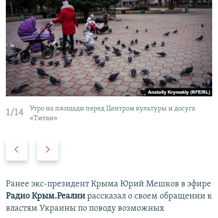
Утро на площади перед Центром культуры и досуга
1/14
«Титан»
П
С
р
л
е
е
д
д
Ранее экс-президент Крыма Юрий Мешков в эфире
ы
у
Радио Крым.Реалии
рассказал о своем обращении к
д
ю
властям Украины по поводу возможных
у
щ