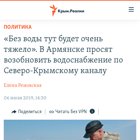
Доступность
ссылки
Вернуться
ПОЛИТИКА
к
НОВОСТИ
«Без воды тут будет очень
основному
СПЕЦПРОЕКТЫ
содержанию
тяжело». В Армянске просят
ВОДА
Вернутся
ГРУЗ 200
возобновить водоснабжение по
к
ИСТОРИЯ
КАРТА ВОЕННЫХ ОБЪЕКТОВ КРЫМА
Северо-Крымскому каналу
главной
ЕЩЕ
11 ЛЕТ ОККУПАЦИИ КРЫМА. 11 ИСТОРИЙ СОПРОТИВЛЕНИЯ
навигации
Елена Ремовская
Вернутся
РАДІО СВОБОДА
ИНТЕРАКТИВ
к
06 июля 2019, 14:30
КАК ОБОЙТИ БЛОКИРОВКУ
ИНФОГРАФИКА
поиску
Поделиться
Читать без VPN
ТЕЛЕПРОЕКТ КРЫМ.РЕАЛИИ
Українською
СОВЕТЫ ПРАВОЗАЩИТНИКОВ
Qırımtatar
ПРОПАВШИЕ БЕЗ ВЕСТИ