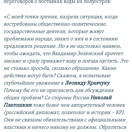
переговоров о поставках воды на полуостров:
щ
и
и
й
«С моей точки зрения, назрела ситуация, когда
й
с
востребованы общественно-политические,
с
л
государственные деятели, которые живут
л
а
проблемами народа, знают о них и в состоянии
а
й
предложить решение. Но я не настолько наивен,
й
д
чтобы ожидать, что Владимир Зеленский прочтет
д
письмо и сразу прикажет воду и поезда пустить. Это
не столько просьба, сколько обращение. Какие
действия могут быть? Скажем, я испытываю
глубочайшее уважение к
Леониду Кравчуку
.
Почему бы его не пригласить для обсуждения
общих проблем? Со стороны России
Николай
Платошкин
тоже более чем авторитетный человек
(российский дипломат, политолог и историк – КР).
Они не связаны обязательствами с официальными
властями и ничего никому не должны. Обратиться