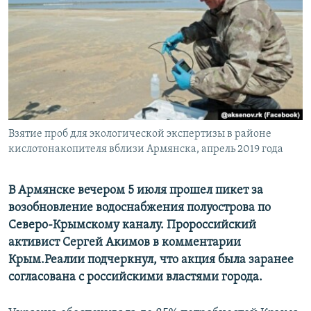
ПРИСОЕДИНЯЙТЕСЬ!
ПОБЕДИТЕЛЕЙ НЕ СУДЯТ?
КРЫМ.НЕПОКОРЕННЫЙ
ELIFBE
УКРАИНСКАЯ ПРОБЛЕМА КРЫМА
Все сайты RFE/RL
Взятие проб для экологической экспертизы в районе
кислотонакопителя вблизи Армянска, апрель 2019 года
В Армянске вечером 5 июля прошел пикет за
возобновление водоснабжения полуострова по
Северо-Крымскому каналу. Пророссийский
активист Сергей Акимов в комментарии
Крым.Реалии подчеркнул, что акция была заранее
согласована с российскими властями города.