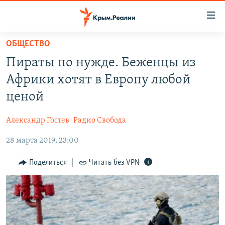
Доступность
ссылки
Вернуться
ОБЩЕСТВО
к
НОВОСТИ
Пираты по нужде. Беженцы из
основному
СПЕЦПРОЕКТЫ
содержанию
Африки хотят в Европу любой
ВОДА
Вернутся
ГРУЗ 200
ценой
к
ИСТОРИЯ
КАРТА ВОЕННЫХ ОБЪЕКТОВ КРЫМА
главной
Александр Гостев
Радио Свобода
ЕЩЕ
11 ЛЕТ ОККУПАЦИИ КРЫМА. 11 ИСТОРИЙ СОПРОТИВЛЕНИЯ
навигации
Вернутся
28 марта 2019, 23:00
РАДІО СВОБОДА
ИНТЕРАКТИВ
к
КАК ОБОЙТИ БЛОКИРОВКУ
ИНФОГРАФИКА
Поделиться
Читать без VPN
поиску
ТЕЛЕПРОЕКТ КРЫМ.РЕАЛИИ
Українською
СОВЕТЫ ПРАВОЗАЩИТНИКОВ
Qırımtatar
ПРОПАВШИЕ БЕЗ ВЕСТИ