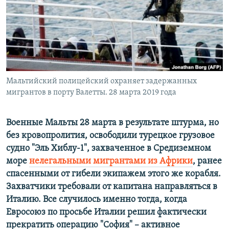
ПРИСОЕДИНЯЙТЕСЬ!
ПОБЕДИТЕЛЕЙ НЕ СУДЯТ?
КРЫМ.НЕПОКОРЕННЫЙ
ELIFBE
УКРАИНСКАЯ ПРОБЛЕМА КРЫМА
Все сайты RFE/RL
Мальтийский полицейский охраняет задержанных
мигрантов в порту Валетты. 28 марта 2019 года
Военные Мальты 28 марта в результате штурма, но
без кровопролития, освободили турецкое грузовое
судно "
Эль Хиблу-1"
, захваченное в Средиземном
море
нелегальными мигрантами из Африки
, ранее
спасенными от гибели экипажем этого же корабля.
Захватчики требовали от капитана направляться в
Италию. Все случилось именно тогда, когда
Евросоюз по просьбе Италии решил фактически
прекратить операцию "София" – активное