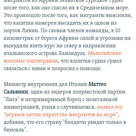
мигрантов из Африки захватила турецкое судно
после того, как оно спасло их в Средиземном море.
Это произошло после того, как мигранты выяснили,
что капитан намерен высадить их в одном из
портов Ливии. По словам членов команды, в 10
километрах от берега Африки силой и угрозами их
вынудили взять курс на север в направлении
итальянского острова Лампедуза.
Мальтийские
военные подтвердили
, что капитан судна сумел
связаться с ними и попросил о помощи.
Министр внутренних дел Италии
Маттео
Сальвини
, один из лидеров популистской партии
"Лига" и непримиримый борец с нелегальной
иммиграцией, узнав о случившемся,
назвал это
"первым актом пиратства мигрантов на море"
,
добавив, что его страну "бандиты увидят только в
бинокль".