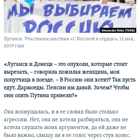
ПРИСОЕДИНЯЙТЕСЬ!
ПОБЕДИТЕЛЕЙ НЕ СУДЯТ?
КРЫМ.НЕПОКОРЕННЫЙ
ELIFBE
Луганск. Участники шествия «С Россией в сердце», 12 мая,
УКРАИНСКАЯ ПРОБЛЕМА КРЫМА
2019 года
Все сайты RFE/RL
«Луганск и Донецк – это опухоли, которые стоит
вырезать, – говорила пожилая женщина, моя
попутчица в поезде. – В Россию они хотят? Так пусть
едут. Дармоеды. Пенсии им давай. Зачем? Чтобы
они опять Путина привели?»
Она возмущалась, и в ее словах было столько
агрессии. Нет, она не хотела разбираться, она не
хотела слушать моих аргументов, да ей даже не
было важно, слышу ли я ее голос через стук колес.