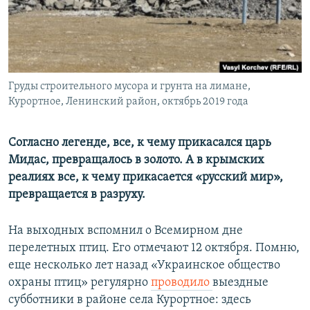
ПРИСОЕДИНЯЙТЕСЬ!
ПОБЕДИТЕЛЕЙ НЕ СУДЯТ?
КРЫМ.НЕПОКОРЕННЫЙ
ELIFBE
Груды строительного мусора и грунта на лимане,
УКРАИНСКАЯ ПРОБЛЕМА КРЫМА
Курортное, Ленинский район, октябрь 2019 года
Все сайты RFE/RL
Согласно легенде, все, к чему прикасался царь
Мидас, превращалось в золото. А в крымских
реалиях все, к чему прикасается «русский мир»,
превращается в разруху.
На выходных вспомнил о Всемирном дне
перелетных птиц. Его отмечают 12 октября. Помню,
еще несколько лет назад «Украинское общество
охраны птиц» регулярно
проводило
выездные
субботники в районе села Курортное: здесь