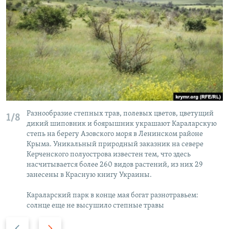
Разнообразие степных трав, полевых цветов, цветущий
1/8
дикий шиповник и боярышник украшают Караларскую
степь на берегу Азовского моря в Ленинском районе
Крыма. Уникальный природный заказник на севере
Керченского полуострова известен тем, что здесь
насчитывается более 260 видов растений, из них 29
занесены в Красную книгу Украины.
Караларский парк в конце мая богат разнотравьем:
солнце еще не высушило степные травы
П
С