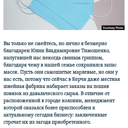
ПРИСОЕДИНЯЙТЕСЬ!
ПОБЕДИТЕЛЕЙ НЕ СУДЯТ?
КРЫМ.НЕПОКОРЕННЫЙ
ELIFBE
УКРАИНСКАЯ ПРОБЛЕМА КРЫМА
Все сайты RFE/RL
Вы только не смейтесь, но лично я безмерно
благодарен Юлии Владимировне Тимошенко,
напугавшей нас некогда свиным гриппом,
благодаря чему в нашей семье сохранился запас
масок. Пусть они самошитые марлевые, но они у
нас есть, потому что сейчас в Керчи даже местная
швейная фабрика набирает заказы на пошив
повязок из давальческого сырья. В отличие от
расположенной в городе колонии, менеджмент
которой оказался более приспособлен к
актуальному сегодня бизнесу: заключенные
строчат их из загодя приобретенного.