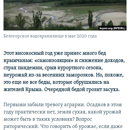
ПРИСОЕДИНЯЙТЕСЬ!
ПОБЕДИТЕЛЕЙ НЕ СУДЯТ?
КРЫМ.НЕПОКОРЕННЫЙ
ELIFBE
Белогорское водохранилище в мае 2020 года
УКРАИНСКАЯ ПРОБЛЕМА КРЫМА
Все сайты RFE/RL
Этот високосный год уже принес много бед
крымчанам: «самоизоляция» и снижение доходов,
страх пандемии, срыв курортного сезона,
неурожай из-за весенних заморозков. Но, похоже,
это еще не все беды, которые обрушились на
жителей Крыма. Очередной бедой грозит засуха.
Первыми забили тревогу аграрии. Осадков в этом
году практически нет, земля сухая, какой урожай
может быть в таких условиях? Вопрос
риторический. Что говорить об урожае, если даже