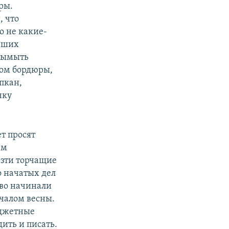
ры.
, что
о не какие-
льших
 вымыть
лом бордюры,
пкан,
нку
т просят
ым
езти торчащие
о начатых дел
во начинали
ачалом весны.
юджетные
дить и писать.