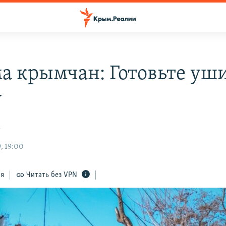
а крымчан: Готовьте уши
у
к
, 19:00
ся
Читать без VPN