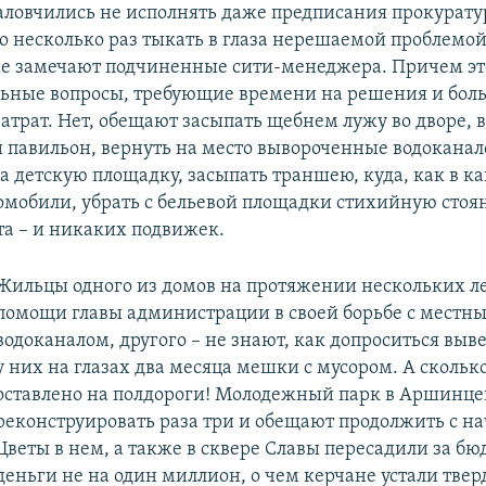
ловчились не исполнять даже предписания прокурату
о несколько раз тыкать в глаза нерешаемой проблемой
не замечают подчиненные сити-менеджера. Причем эт
льные вопросы, требующие времени на решения и бо
атрат. Нет, обещают засыпать щебнем лужу во дворе,
 павильон, вернуть на место вывороченные водокана
а детскую площадку, засыпать траншею, куда, как в ка
омобили, убрать с бельевой площадки стихийную стоя
та – и никаких подвижек.
Жильцы одного из домов на протяжении нескольких ле
помощи главы администрации в своей борьбе с местн
водоканалом, другого – не знают, как допроситься выв
у них на глазах два месяца мешки с мусором. А скольк
оставлено на полдороги! Молодежный парк в Аршинце
реконструировать раза три и обещают продолжить с н
Цветы в нем, а также в сквере Славы пересадили за б
деньги не на один миллион, о чем керчане устали твер