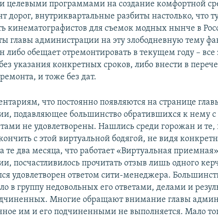
и целевыми программами на создание комфортной ср
нт дорог, внутриквартальные разбиты настолько, что 
ть кинематографистов для съемок модных нынче в Ро
еты главы администрации на эту злободневную тему фа
н либо обещает отремонтировать в текущем году – все 
без указания конкретных сроков, либо внести в переч
ремонта, и тоже без дат.
ентариям, что постоянно появляются на странице глав
и, подавляющее большинство обратившихся к нему с
етами не удовлетворены. Нашлись среди горожан и те, 
кончить с этой виртуальной бодягой, не видя конкретн
а те два месяца, что работает «Виртуальная приемная»
и, посчастливилось прочитать отзыв лишь одного кер
лся удовлетворен ответом сити-менеджера. Большинст
ло в группу недовольных его ответами, делами и резу
одчиненных. Многие обращают внимание главы адми
анное им и его подчиненными не выполняется. Мало то