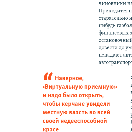
чиновники на
Приходится п
старательно 
нибудь глоба
финансовых з
остановочный
довести до ум
попадают авт
автотранспор
Наверное,
«Виртуальную приемную»
и надо было открыть,
чтобы керчане увидели
местную власть во всей
своей недееспособной
красе