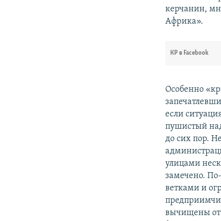
керчанин, мн
Африка».
КР в Facebook
Особенно «кр
запечатлевши
если ситуация
пушистый над
до сих пор. 
администраци
улицами неск
замечено. По
ветками и ог
предприимчив
вычищены от 