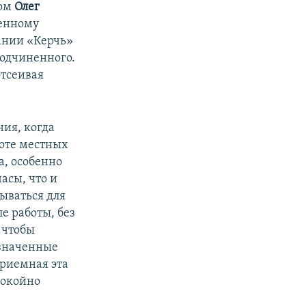
ром
Олег
ненному
пании «Керчь»
подчиненного.
отсеивая
ия, когда
боте местных
а, особенно
асы, что и
ываться для
е работы, без
 чтобы
азначенные
приемная эта
покойно