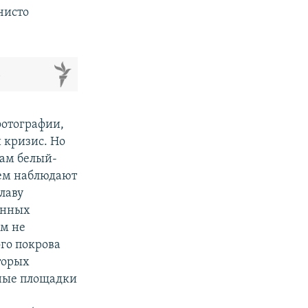
чисто
м
фотографии,
 кризис. Но
сам белый-
ием наблюдают
лаву
енных
ам не
го покрова
торых
рные площадки