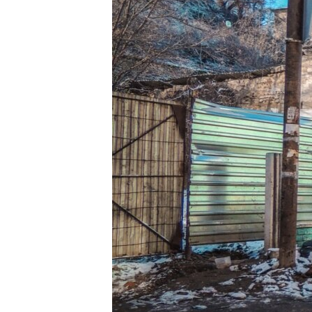
ПОБЕДИТЕЛЕЙ НЕ СУДЯТ?
КРЫМ.НЕПОКОРЕННЫЙ
ELIFBE
УКРАИНСКАЯ ПРОБЛЕМА КРЫМА