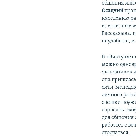
общения жите
Осадчий
прак
населению ра
и, если пове
Рассказывали
неудобные, и
В «Виртуальн
можно одновр
чиновников и
она пришлась 
сити-менедже
личного разг
спешки поужи
спросить гла
для общения 
работает с ве
отоспаться.