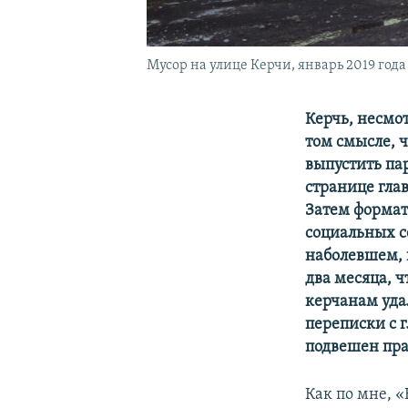
Мусор на улице Керчи, январь 2019 года
Керчь, несмо
том смысле, ч
выпустить пар
странице гла
Затем формат
социальных се
наболевшем, 
два месяца, ч
керчанам удал
переписки с 
подвешен пра
Как по мне, 