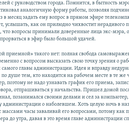
лей с руководством города. Помнится, в бытность мэ
тиковал аналогичную форму работы, позволяя подчи
з в месяц задать ему вопрос в прямом эфире телеком
зет, услышать, как он прилюдно чихвостит нерадивого 
, что вопросы принимали доверенные лица экс-мэра, 
 прорваться в эфир было большой удачей.
ой приемной» такого нет: полная свобода самовыражен
еменно с вопросом высказать свою точку зрения о ра
 самого главы администрации. Идея и вправду недурн
по душе тем, кто находится на рабочем месте в те же ч
р, поэтому не надо узнавать график его приема, запис
овора, отпрашиваться у начальства. Пришел домой посл
нал, позанимался своими делами и сел за компьютер,
ву администрации о наболевшем. Хоть целую ночь в н
с массами часы заваливай его вопросами, потому как 
чера до утра, давая в это время главе администрации с