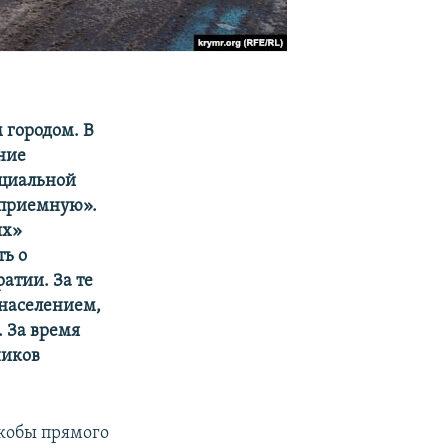
 городом. В
ение
ициальной
 приемную».
ых»
ть о
атии. За те
 населением,
. За время
ников
якобы прямого