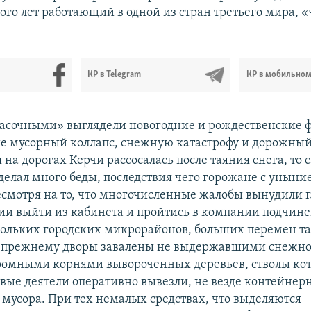
ого лет работающий в одной из стран третьего мира, «
КР в Telegram
КР в мобильно
асочными» выглядели новогодние и рождественские 
е мусорный коллапс, снежную катастрофу и дорожный
 на дорогах Керчи рассосалась после таяния снега, то 
елал много беды, последствия чего горожане с унын
Несмотря на то, что многочисленные жалобы вынудили г
и выйти из кабинета и пройтись в компании подчин
ольких городских микрорайонов, больших перемен т
-прежнему дворы завалены не выдержавшими снежно
ромными корнями вывороченных деревьев, стволы ко
ые деятели оперативно вывезли, не везде контейне
мусора. При тех немалых средствах, что выделяются