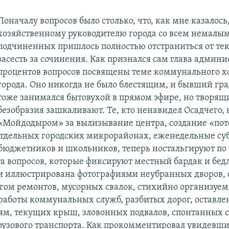
Поначалу вопросов было столько, что, как мне казалось
хозяйственному руководителю города со всем немалы
подчиненных пришлось полностью отстраниться от те
засесть за сочинения. Как признался сам глава админи
процентов вопросов посвящены теме коммунального х
города. Оно никогда не было блестящим, и бывший гр
тоже занимался бытовухой в прямом эфире, но творящ
безобразия зашкаливают. Те, кто ненавидел Осадчего, 
«Мойдодыром» за вылизывание центра, создание «по
отдельных городских микрорайонах, еженедельные су
бюджетников и школьников, теперь ностальгируют по 
та вопросов, которые фиксируют местный бардак и бед
и иллюстрирована фотографиями неубранных дворов,
гом ремонтов, мусорных свалок, стихийно организуе
 работы коммунальных служб, разбитых дорог, оставл
ям, текущих крыш, зловонных подвалов, спонтанных 
грузового транспорта. Как прокомментировал увидевш