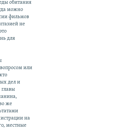
еды обитания
туда можно
ссии фильмов
нтазией не
это
ень для
ы
 вопросом или
кто
ых дел и
 главы
чанина,
во же
льтатами
нистрации на
го, местные