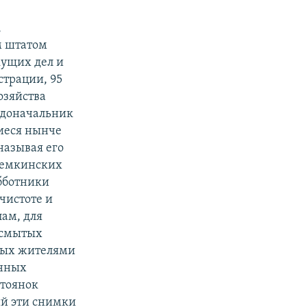
,
м штатом
кущих дел и
страции, 95
озяйства
адоначальник
иеся нынче
называя его
темкинских
бботники
чистоте и
лам, для
 смытых
мых жителями
енных
стоянок
ий эти снимки