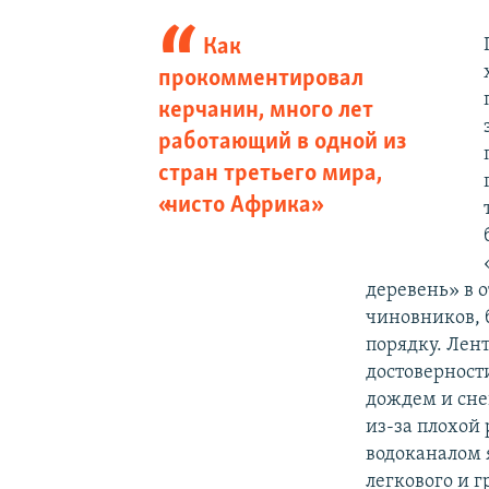
Как
прокомментировал
керчанин, много лет
работающий в одной из
стран третьего мира,
«чисто Африка»
деревень» в 
чиновников, 
порядку. Лен
достоверност
дождем и сне
из-за плохой
водоканалом 
легкового и 