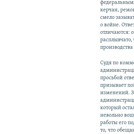
федеральным
керчан, ремо
смело зазыва
о войне. Отв
отличаются: о
расплывчато, 
производства 
Судя по комм
администраци
просьбой отв
призывает по
изменений. З
администраци
который оста
невольно вош
работы его п
то, что обещ