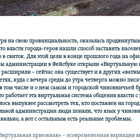
тря на свою провинциальность, оказалась продвинутым
то власти города-героя нашли способ заставить насел
 в свиток. Для этой цели в конце прошлого года на оф
вы администрации в Фейсбуке открыли «Виртуальную
 расширили – сейчас она существует и в других «ватн
тях, куда с вечера среды до утра четверга можно писа
в том числе и о нем самом и городской чиновничьей бр
то работает эта виртуальная система общения власти с
ось выпуклее рассмотреть тех, кто поставлен на город
главой администрации люди поняли, что язык у чинов
вильно, а вот с остальным есть реальные проблемы.
«Виртуальная приемная» – осовремененная вариация 