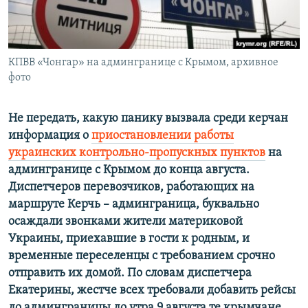
ПРИСОЕДИНЯЙТЕСЬ!
ПОБЕДИТЕЛЕЙ НЕ СУДЯТ?
КРЫМ.НЕПОКОРЕННЫЙ
ELIFBE
КПВВ «Чонгар» на админгранице с Крымом, архивное
фото
УКРАИНСКАЯ ПРОБЛЕМА КРЫМА
Все сайты RFE/RL
Не передать, какую панику вызвала среди керчан
информация о
приостановлении работы
украинских контрольно-пропускных пунктов
на
админгранице с Крымом до конца августа.
Диспетчеров перевозчиков, работающих на
маршруте Керчь – админграница, буквально
осаждали звонками жители материковой
Украины, приехавшие в гости к родным, и
временные переселенцы с требованием срочно
отправить их домой. По словам диспетчера
Екатерины, жестче всех требовали добавить рейсы
до админграницы до утра 9 августа те крымчане,