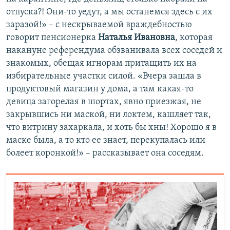
отпуска?! Они-то уедут, а мы останемся здесь с их
заразой!» – с нескрываемой враждебностью
говорит пенсионерка
Наталья Ивановна
, которая
накануне референдума обзванивала всех соседей и
знакомых, обещая игнорам притащить их на
избирательные участки силой. «Вчера зашла в
продуктовый магазин у дома, а там какая-то
девица загорелая в шортах, явно приезжая, не
закрывшись ни маской, ни локтем, кашляет так,
что витрину захаркала, и хоть бы хны! Хорошо я в
маске была, а то кто ее знает, перекупалась или
болеет коронкой!» – рассказывает она соседям.