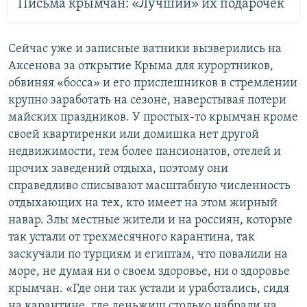
Письма крымчан: «Лучший» их подарочек
Сейчас уже и записные ватники вызверились на
Аксенова за открытие Крыма для курортников,
обвиняя «босса» и его приспешников в стремлении
крупно заработать на сезоне, наверстывая потери
майских праздников. У простых-то крымчан кроме
своей квартиренки или домишка нет другой
недвижимости, тем более пансионатов, отелей и
прочих заведений отдыха, поэтому они
справедливо списывают масштабную численность
отдыхающих на тех, кто имеет на этом жирный
навар. Злы местные жители и на россиян, которые
так устали от трехмесячного карантина, так
заскучали по турциям и египтам, что повалили на
море, не думая ни о своем здоровье, ни о здоровье
крымчан. «Где они так устали и уработались, сидя
на карантине, где деньжищ столько набрали на