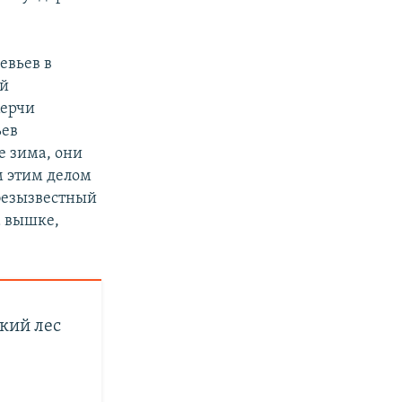
евьев в
ой
Керчи
ьев
е зима, они
м этим делом
ебезызвестный
а вышке,
кий лес