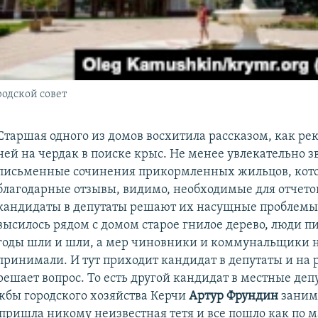
одской совет
Старшая одного из домов восхитила рассказом, как рек
ней на чердак в поиске крыс. Не менее увлекательно з
письменные сочинения прикормленных жильцов, кото
благодарные отзывы, видимо, необходимые для отчетов
кандидаты в депутаты решают их насущные проблемы
высилось рядом с домом старое гнилое дерево, люди п
годы шли и шли, а мер чиновники и коммунальщики 
принимали. И тут приходит кандидат в депутаты и на 
решает вопрос. То есть другой кандидат в местные деп
жбы городского хозяйства Керчи
Артур Фрундин
заним
пришла никому неизвестная тетя и все пошло как по м