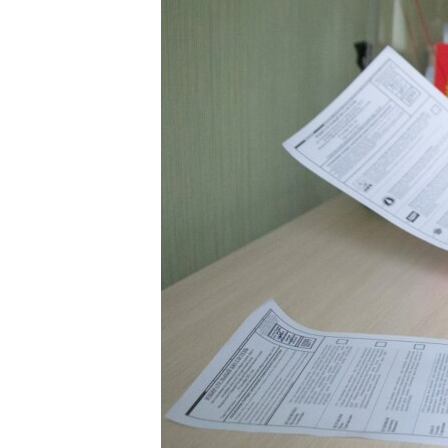
ПОБЕДИТЕЛЕЙ НЕ СУДЯТ?
КРЫМ.НЕПОКОРЕННЫЙ
ELIFBE
УКРАИНСКАЯ ПРОБЛЕМА КРЫМА