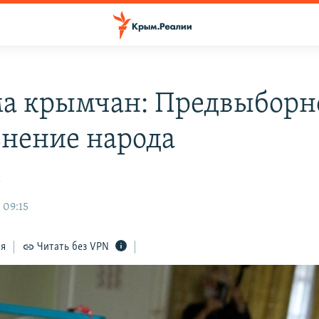
а крымчан: Предвыборн
знение народа
к
 09:15
ся
Читать без VPN