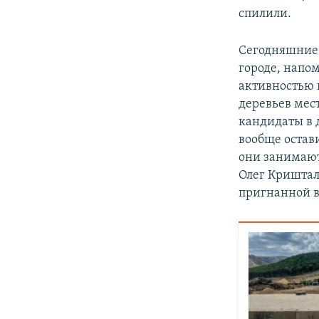
спилили.
Сегодняшние 
городе, напо
активностью 
деревьев мес
кандидаты в 
вообще остав
они занимают
Олег Криштал
пригнанной в 