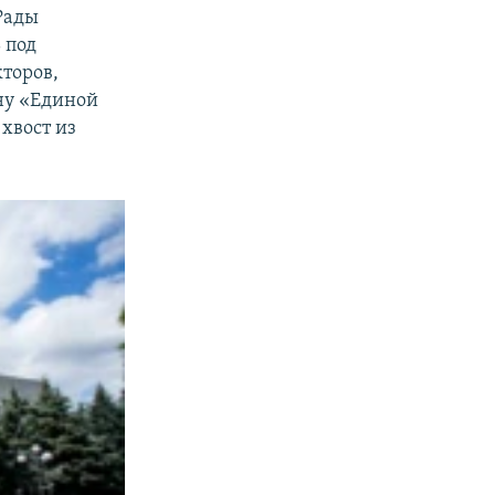
Рады
 под
торов,
ну «Единой
 хвост из