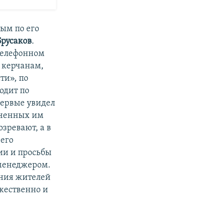
ым по его
Брусаков
.
 телефонном
л керчанам,
ти», по
одит по
первые увидел
еченных им
зревают, а в
 его
ии и просьбы
-менеджером.
ения жителей
ужественно и