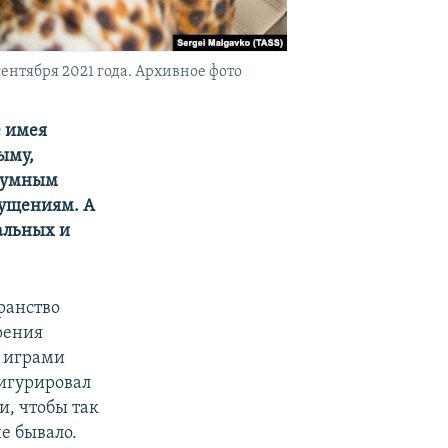
ентября 2021 года. Архивное фото
е имея
ыму,
с умным
мущениям. А
альных и
ранство
зрения
с играми
фигурировал
и, чтобы так
е бывало.