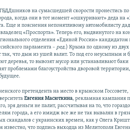
х ГБДДшников на сумасшедшей скорости пронестись по
орода, когда они в тот момент «ошкуривают» деда на «
та. Еще и пояснения непонятливому автомобилисту даду
м владелец «Проспорта». Теперь его, выдвинутого на к
гионального отделения «Единой России» кандидатом 
оссийского парламента –
ред.
) Крыма по одному из двух
т так, что дым из ушей валит. То под его неусыпным и
ют деревья, то вывозят мусор или устанавливают баки 
анят проблемами благоустройства дворовой территории,
будущее.
ченского претендента на место в крымском Госсовете,
верситета
Евгения Масюткина
, рекламная кампания 
его, зря деньги не палит, рассчитывая на то, что горазд
лям города, а его имидж все же не так вывалян в гряз
х скандалов с украинских времен, как у Олега Кришт
ем известно, что подпись выходца из Мелитополя Евген