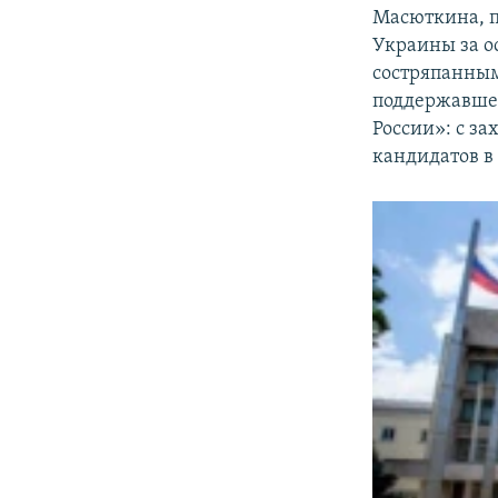
Масюткина, п
Украины за о
состряпанным
поддержавшег
России»: с за
кандидатов в