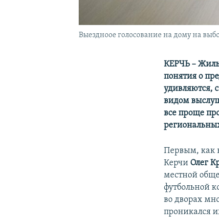
Выездноое голосование на дому на выбо
КЕРЧЬ – Жиль
понятия о пр
удивляются, 
видом выслу
все проще пр
региональных
Первым, как 
Керчи
Олег К
местной обще
футбольной к
во дворах мно
проникался и