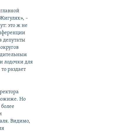
 главной
Жигулях», –
т: это ж не
онференции
в депутаты
 округов
 бдительным
и лодочки для
 то раздает
 ректора
пожиже. Но
о более
и
аля. Видимо,
ия