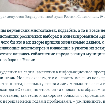
рах депутатов Государственной думы России, Севастополь, 19 с
цы керченских многоэтажек, подзабыв, а то и вовсе н
едстоящих российских выборах в аннексированном Кр
с чего бы это в их дворы пришли незнакомые дядьки, 
шивающие пенсионеров и кивающие в унисон их воз
остого: началось соблазнение народа в канун муницип
 выборов в России.
кудесник из ларца, выскочил в информационное прост
ришталь
. Нельзя сказать, что он совсем исчез из поля 
ственности, поскольку его фамилия мелькает в связи 
оманды «Океан», но чтобы он так показным образом 
гоэтажек, так тесно и накоротке общался с горожанам
х нерешаемыми годами проблемами, – уж извините, н