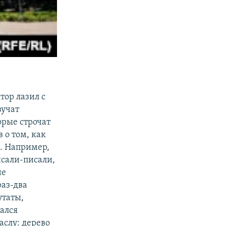
тор лазил с
вучат
рые строчат
 о том, как
. Например,
исали-писали,
не
раз-два
утаты,
ался
аслу: дерево