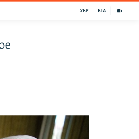
УКР
КТА
ое