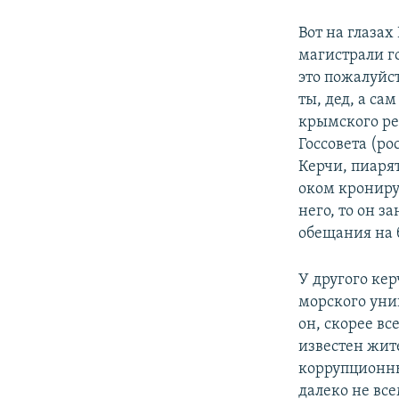
Вот на глаза
магистрали г
это пожалуйс
ты, дед, а са
крымского ре
Госсовета (р
Керчи, пиаря
оком крониру
него, то он з
обещания на 
У другого кер
морского уни
он, скорее вс
известен жите
коррупционны
далеко не вс