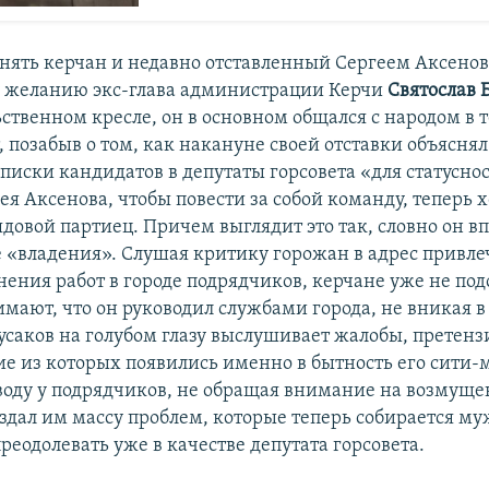
нять керчан и недавно отставленный Сергеем Аксенов
 желанию экс-глава администрации Керчи
Святослав 
ьственном кресле, он в основном общался с народом в
, позабыв о том, как накануне своей отставки объясня
списки кандидатов в депутаты горсовета «для статуснос
я Аксенова, чтобы повести за собой команду, теперь х
ядовой партиец. Причем выглядит это так, словно он в
 «владения». Слушая критику горожан в адрес привл
ения работ в городе подрядчиков, керчане уже не подо
мают, что он руководил службами города, не вникая в
усаков на голубом глазу выслушивает жалобы, претенз
ие из которых появились именно в бытность его сити
воду у подрядчиков, не обращая внимание на возмущ
оздал им массу проблем, которые теперь собирается м
еодолевать уже в качестве депутата горсовета.