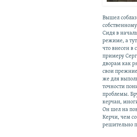
Вышел соблаз
собственному
Сидя в начал
режиме, а тут
что внесен в 
примеру Серге
дворам как р
свои прежние
же для выполн
точности пони
проблемы. Бр
керчан, мног
Он шел на по
Керчи, чем с
решительно пр