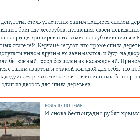
депутаты, столь увлеченно занимающиеся спилом дер
минают бригаду лесорубов, пугающие своей невиданн
на поприще кронирования заметно поубавившихся в 
тных жителей. Керчане сетуют, что кроме спила дерев
депутаты ничем другим не занимаются, и будь на двор
или бы южный город без зеленых насаждений. Приче
ся с таким азартом и с такой выгодой для себя, что н
ь додумался разместить свой агитационный баннер н
один из дворов для спила деревьев.
БОЛЬШЕ ПО ТЕМЕ:
И снова беспощадно рубят крымс