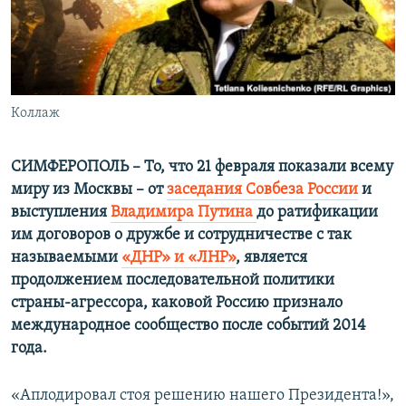
ПРИСОЕДИНЯЙТЕСЬ!
ПОБЕДИТЕЛЕЙ НЕ СУДЯТ?
КРЫМ.НЕПОКОРЕННЫЙ
ELIFBE
Коллаж
УКРАИНСКАЯ ПРОБЛЕМА КРЫМА
Все сайты RFE/RL
СИМФЕРОПОЛЬ – То, что 21 февраля показали всему
миру из Москвы – от
заседания Совбеза России
​и
выступления
Владимира Путина
до ратификации
им договоров о дружбе и сотрудничестве с так
называемыми
«ДНР» и «ЛНР»
, является
продолжением последовательной политики
страны-агрессора, каковой Россию признало
международное сообщество после событий 2014
года.
«Аплодировал стоя решению нашего Президента!»,