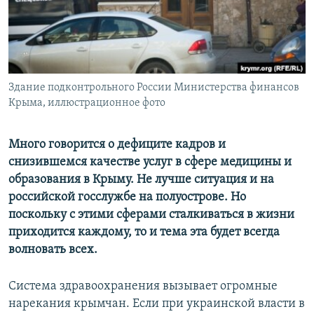
ПРИСОЕДИНЯЙТЕСЬ!
ПОБЕДИТЕЛЕЙ НЕ СУДЯТ?
КРЫМ.НЕПОКОРЕННЫЙ
ELIFBE
Здание подконтрольного России Министерства финансов
УКРАИНСКАЯ ПРОБЛЕМА КРЫМА
Крыма, иллюстрационное фото
Все сайты RFE/RL
Много говорится о дефиците кадров и
снизившемся качестве услуг в сфере медицины и
образования в Крыму. Не лучше ситуация и на
российской госслужбе на полуострове. Но
поскольку с этими сферами сталкиваться в жизни
приходится каждому, то и тема эта будет всегда
волновать всех.
Система здравоохранения вызывает огромные
нарекания крымчан. Если при украинской власти в