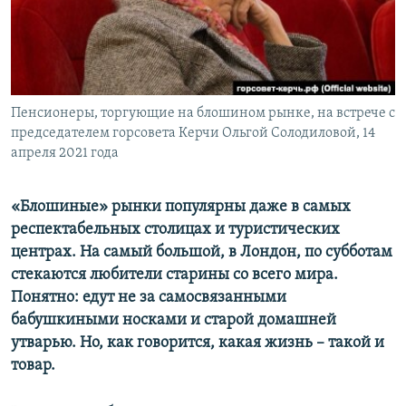
ПРИСОЕДИНЯЙТЕСЬ!
ПОБЕДИТЕЛЕЙ НЕ СУДЯТ?
КРЫМ.НЕПОКОРЕННЫЙ
ELIFBE
Пенсионеры, торгующие на блошином рынке, на встрече с
УКРАИНСКАЯ ПРОБЛЕМА КРЫМА
председателем горсовета Керчи Ольгой Солодиловой, 14
Все сайты RFE/RL
апреля 2021 года
«Блошиные» рынки популярны даже в самых
респектабельных столицах и туристических
центрах. На самый большой, в Лондон, по субботам
стекаются любители старины со всего мира.
Понятно: едут не за самосвязанными
бабушкиными носками и старой домашней
утварью. Но, как говорится, какая жизнь – такой и
товар.