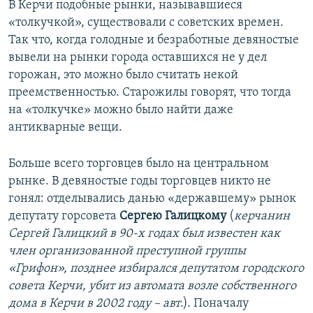
В Керчи подобные рынки, называвшиеся
«толкучкой», существовали с советских времен.
Так что, когда голодные и безработные девяностые
вывели на рынки города оставшихся не у дел
горожан, это можно было считать некой
преемственностью. Старожилы говорят, что тогда
на «толкучке» можно было найти даже
антикварные вещи.
Больше всего торговцев было на центральном
рынке. В девяностые годы торговцев никто не
гонял: отделывались данью «державшему» рынок
депутату горсовета
Сергею Галицкому
(
керчанин
Сергей Галицкий в 90-х годах был известен как
член организованной преступной группы
«Грифон», позднее избирался депутатом городского
совета Керчи, убит из автомата возле собственного
дома в Керчи в 2002 году – авт
.). Поначалу