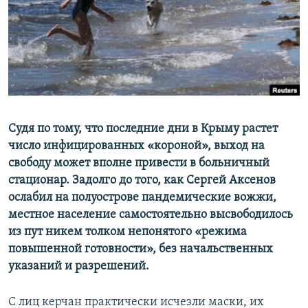
ПРИСОЕДИНЯЙТЕСЬ!
ПОБЕДИТЕЛЕЙ НЕ СУДЯТ?
КРЫМ.НЕПОКОРЕННЫЙ
ELIFBE
УКРАИНСКАЯ ПРОБЛЕМА КРЫМА
Все сайты RFE/RL
Судя по тому, что последние дни в Крыму растет
число инфицированных «короной», выход на
свободу может вполне привести в больничный
стационар. Задолго до того, как Сергей Аксенов
ослабил на полуострове пандемические вожжи,
местное население самостоятельно высвободилось
из пут никем толком непонятого «режима
повышенной готовности», без начальственных
указаний и разрешений.
С лиц керчан практически исчезли маски, их