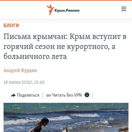
Доступность
ссылки
Вернуться
БЛОГИ
к
НОВОСТИ
Письма крымчан: Крым вступит в
основному
СПЕЦПРОЕКТЫ
содержанию
горячий сезон не курортного, а
ВОДА
Вернутся
ГРУЗ 200
больничного лета
к
ИСТОРИЯ
КАРТА ВОЕННЫХ ОБЪЕКТОВ КРЫМА
главной
Андрей Фурдик
ЕЩЕ
11 ЛЕТ ОККУПАЦИИ КРЫМА. 11 ИСТОРИЙ СОПРОТИВЛЕНИЯ
навигации
Вернутся
18 июня 2020, 15:40
РАДІО СВОБОДА
ИНТЕРАКТИВ
к
КАК ОБОЙТИ БЛОКИРОВКУ
ИНФОГРАФИКА
Поделиться
Читать без VPN
поиску
ТЕЛЕПРОЕКТ КРЫМ.РЕАЛИИ
Українською
СОВЕТЫ ПРАВОЗАЩИТНИКОВ
Qırımtatar
ПРОПАВШИЕ БЕЗ ВЕСТИ