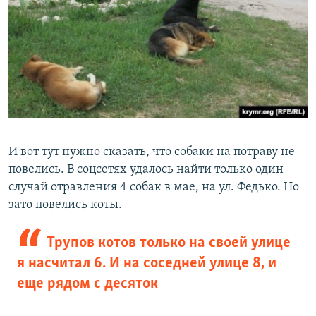
И вот тут нужно сказать, что собаки на потраву не
повелись. В соцсетях удалось найти только один
случай отравления 4 собак в мае, на ул. Федько. Но
зато повелись коты.
Трупов котов только на своей улице
я насчитал 6. И на соседней улице 8, и
еще рядом с десяток