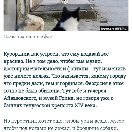
ПРИСОЕДИНЯЙТЕСЬ!
ПОБЕДИТЕЛЕЙ НЕ СУДЯТ?
КРЫМ.НЕПОКОРЕННЫЙ
ELIFBE
Иллюстрационное фото
УКРАИНСКАЯ ПРОБЛЕМА КРЫМА
Все сайты RFE/RL
Курортник так устроен, что ему подавай все
красиво. Не в том дело, чтобы там музеи,
достопримечательности и фонтаны – тут изменить
уже ничего нельзя. Что называется, какому городу
что предки дали, тем и гордимся. Феодосия в этом
точно не была обижена. Тут тебе и галерея
Айвазовского, и музей Грина, не говоря уже о
башнях генуэзской крепости XIV века.
Но курортник хочет еще, чтобы урны везде, мусор
чтобы под ногами не лежал, и бродячие собаки,