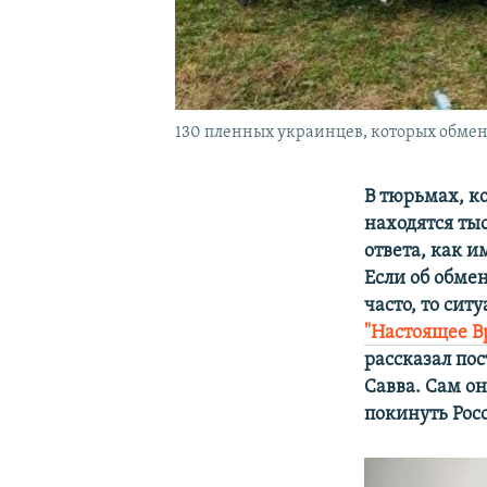
130 пленных украинцев, которых обменя
В тюрьмах, к
находятся ты
ответа, как 
Если об обме
часто, то си
"Настоящее В
рассказал по
Савва. Сам о
покинуть Рос