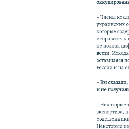
оккупированн
– Члены коал
украинских о
которые соде
исправительн
не полная ци
вести
. Исход
оставшаяся п
России и на 
– Вы сказали,
и не получил
– Некоторые 
экспертиза, 
родственники
Некоторые из