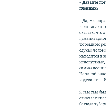
– Давайте пог
пленных?
– Да, мы опр
военнопленны
сказать, что
гуманитарног
тюремном реж
случае челове
находится в 
недопустимо,
самим военно
Но такой опа
издеваются. И
Я сам там был
означает кис
Отсюда тубер