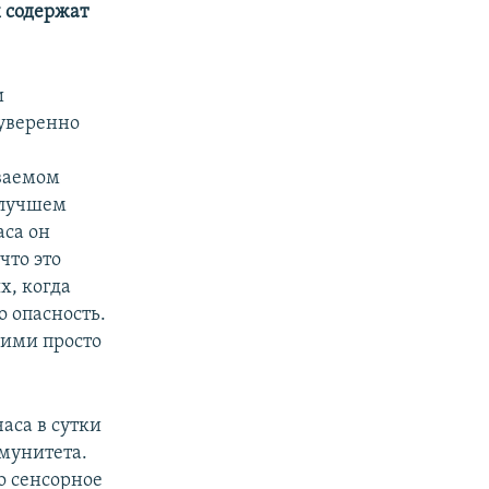
х содержат
и
уверенно
ываемом
 лучшем
аса он
что это
х, когда
 опасность.
ними просто
аса в сутки
мунитета.
о сенсорное