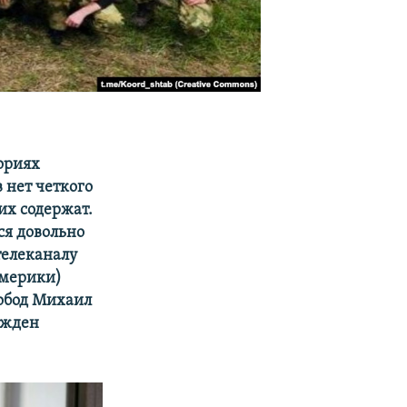
ориях
 нет четкого
их содержат.
ся довольно
телеканалу
Америки)
вобод Михаил
ужден