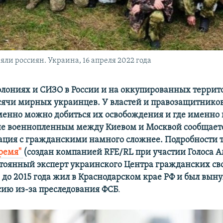
ли россиян. Украина, 16 апреля 2022 года
олониях и СИЗО в России и на оккупированных террит
сячи мирных украинцев. У властей и правозащитников
именно можно добиться их освобождения и где именно 
не военнопленным между Киевом и Москвой сообщает
туация с гражданскими намного сложнее. Подробности 
ремя"
(создан компанией RFE/RL при участии Голоса 
стоянный эксперт украинского Центра гражданских с
н до 2015 года жил в Краснодарском крае РФ и был вын
сию из-за преследования ФСБ
.