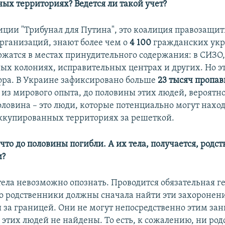
ых территориях? Ведется ли такой учет?
иции "Трибунал для Путина", это коалиция правозащи
рганизаций, знают более чем о
4 100
гражданских укр
ржатся в местах принудительного содержания: в СИЗО
ых колониях, исправительных центрах и других. Но это
фра. В Украине зафиксировано больше
23 тысяч пропа
я из мирового опыта, до половины этих людей, вероятно
оловина – это люди, которые потенциально могут наход
оккупированных территориях за решеткой.
 что до половины погибли. А их тела, получается, родс
и?
тела невозможно опознать. Проводится обязательная г
но родственники должны сначала найти эти захоронен
 за границей. Они не могут непосредственно этим зан
 этих людей не найдены. То есть, к сожалению, ни ро