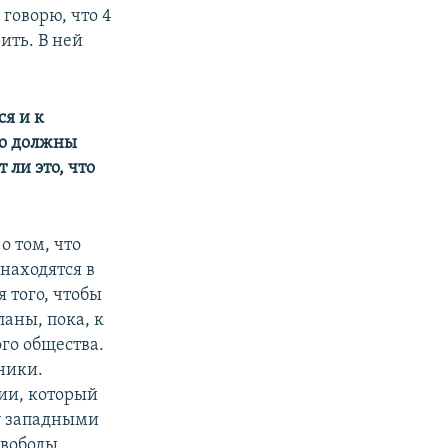
 говорю, что 4
ить. В ней
ся и к
то должны
 ли это, что
о том, что
 находятся в
 того, чтобы
аны, пока, к
го общества.
ники.
сии, который
зу западными
свободы