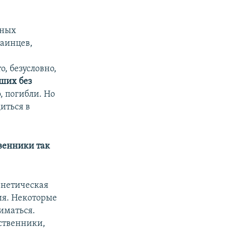
тных
аинцев,
,
, безусловно,
вших без
, погибли. Но
иться в
твенники так
енетическая
ия. Некоторые
иматься.
дственники,