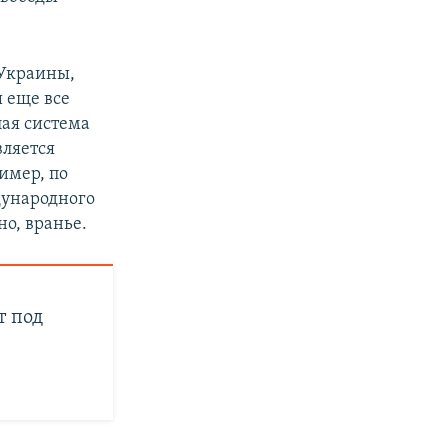
 Украины,
 еще все
ая система
вляется
имер, по
дународного
но, вранье.
т под