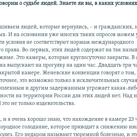
оворим о судьбе людей. Знаете ли вы, в каких условия
ашиваем людей, которые вернулись, – и гражданских, 
х. И на основании уже многих таких опросов можем 
 эти условия не соответствуют нормам международного
о права. Во-первых, этих людей содержат на так наз
име. Это камеры, которые круглосуточно закрыты. В
ка выпускают на прогулку на один час. Двадцать три ч
закрытой камере. Женевские конвенции говорят о том, 
 точнее, это возможно только в исключительных случая
пленным и другим задержанным угрожает какая-либо
сности на территории России для этих людей нет. Над 
 это не только издевательства.
, и я очень хорошо знаю, что нахождение в камере 23 ч
лородное голодание, которое приводит к снижению им
кулез. Его недаром называют тюремной болезнью, и эт