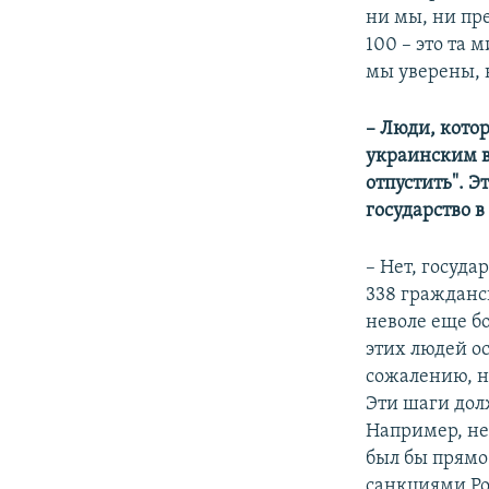
ни мы, ни пре
100 – это та
мы уверены, 
– Люди, кото
украинским в
отпустить". Э
государство в
– Нет, госуда
338 гражданск
неволе еще б
этих людей о
сожалению, н
Эти шаги дол
Например, не
был бы прямо
санкциями Ро