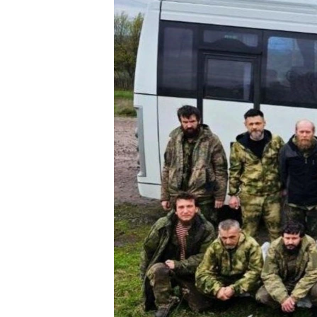
ПОБЕДИТЕЛЕЙ НЕ СУДЯТ?
КРЫМ.НЕПОКОРЕННЫЙ
ELIFBE
УКРАИНСКАЯ ПРОБЛЕМА КРЫМА