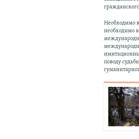
гражданского
Необходимо в
необходимо в
международны
международны
имитационным
поводу судьб
гуманитарного