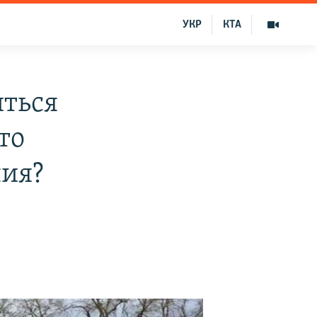
УКР
КТА
иться
то
ния?