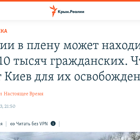
ЕКА
сии в плену может наход
 10 тысяч гражданских. Ч
т Киев для их освобожде
н
Настоящее Время
3, 21:50
ся
Читать без VPN