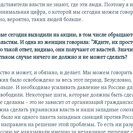
дставители власти не знают, где эти люди. Поэтому я и
 минимальная цифра, о которой мы сегодня можем говор
но, вероятно, таких людей больше.
рые сегодня выходили на акцию, в том числе обращают
ластям. И одна из женщин говорила: "Ждите, их прос
то такой ответ, видимо, они получают от властей. Значит
 таком случае ничего не должно и не может сделать?
рство и может, и обязано, и делает. Мы можем говорить 
их было освобождено за весь этот период. Безусловно,
ольше. И необходимо усиливать давление на Россию для
свободили. Некоторые шаги, которые должны быть сдел
е сделаны – это не зависит от организаций гражданско
жна сделать украинская власть и наши западные союз
 было ни одного пакета западных санкций против Рос
 направлен на решение этой проблемы. То есть ни ра
ссию не наказывали именно за незаконное лишение 