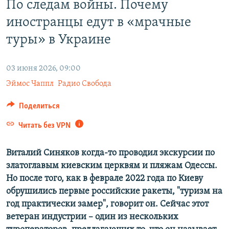
По следам войны. Почему
ПРИСОЕДИНЯЙТЕСЬ!
ПОБЕДИТЕЛЕЙ НЕ СУДЯТ?
иностранцы едут в «мрачные
КРЫМ.НЕПОКОРЕННЫЙ
туры» в Украине
ELIFBE
УКРАИНСКАЯ ПРОБЛЕМА КРЫМА
03 июня 2026, 09:00
Все сайты RFE/RL
Эймос Чаппл
Радио Свобода
Поделиться
Читать без VPN
Виталий Синяков когда-то проводил экскурсии по
златоглавым киевским церквям и пляжам Одессы.
Но после того, как в феврале 2022 года по Киеву
обрушились первые российские ракеты, "туризм на
год практически замер", говорит он. Сейчас этот
ветеран индустрии – один из нескольких