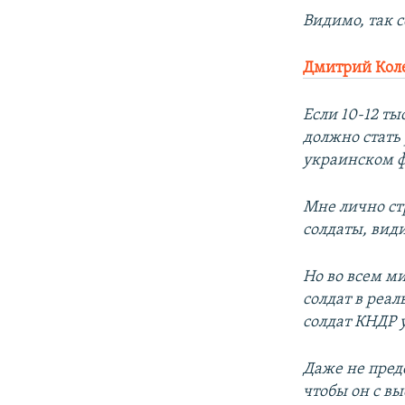
Видимо, так с
Дмитрий Кол
Если 10-12 т
должно стать
украинском ф
Мне лично ст
солдаты, вид
Но во всем м
солдат в реа
солдат КНДР у
Даже не пред
чтобы он с в