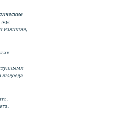
орические
 под
ии излишне,
ских
оступными
в людоеда
те,
ега.