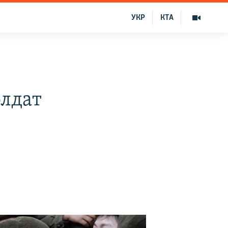
УКР
КТА
олдат