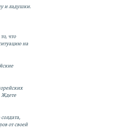
ну и ладушки.
 то, что
 ситуацию на
ейские
корейских
. Ждете
солдата,
ов от своей