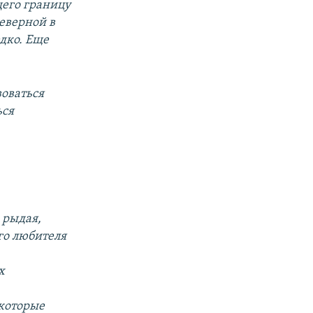
щего границу
еверной в
дко. Еще
оваться
ься
 рыдая,
го любителя
х
 которые