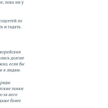
е, пока ни у
соцсетей по
ь и гадать.
окорейских
ались долгие
жно, если бы
к к людям.
аряды
тские танки
о за него
даже более