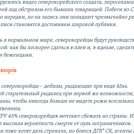
вирусилось видео северокорейского солдата, пересекаю
ей под обстрелом его бывших товарищей. Побеги из С
 нередки,
но на запись они попадают чрезвычайно ре
аписи становятся достоянием широкой публики.
 в нормальном мире, северокорейцы будут руководств
ой: как бы поскорее сдаться в плен и, в идеале, сделат
и беженцами.
взоров
е северокорейцы
–
дебилы, рыдающие при виде Ына.
й старательный рыдалец при первой же возможности,
раны, чтобы никогда больше не видеть рожи всесильно
ственниц.
РУ 45% северокорейцев мечтают сбежать из страны. И
т высокая вероятность смерти от пуль пограничников.
тоже хотят дать стрекача, но боятся ДГБ* СК, агенты