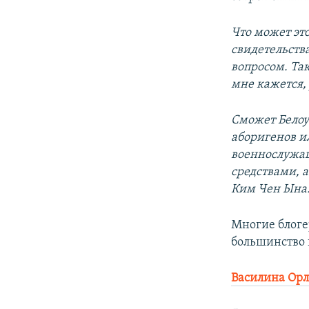
Что может эт
свидетельства
вопросом. Та
мне кажется, 
Сможет Белоу
аборигенов 
военнослужа
средствами, 
Ким Чен Ына
Многие блоге
большинство 
Василина Орл