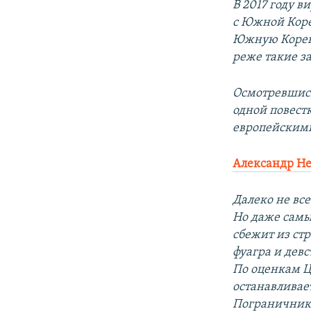
В 2017 году 
с Южной Коре
Южную Корею
реже такие з
Осмотревшись
одной повестк
европейским
Александр Не
Далеко не вс
Но даже самы
сбежит из ст
фуагра и дев
По оценкам Ц
останавливае
Пограничники 