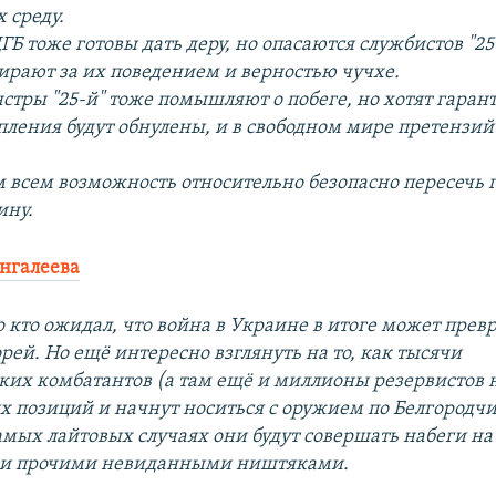
 среду.
Б тоже готовы дать деру, но опасаются службистов "2
ирают за их поведением и верностью чучхе.
тры "25-й" тоже помышляют о побеге, но хотят гарант
упления будут обнулены, и в свободном мире претензий
м всем возможность относительно безопасно пересечь 
ину.
нгалеева
 кто ожидал, что война в Украине в итоге может превр
рей. Но ещё интересно взглянуть на то, как тысячи
ких комбатантов (а там ещё и миллионы резервистов 
оих позиций и начнут носиться с оружием по Белгородч
мых лайтовых случаях они будут совершать набеги на 
й и прочими невиданными ништяками.