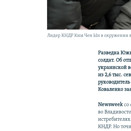
Лидер КНДР Ким Чен Ын в окружении 
Разведка Южн
солдат. Об от
украинской в
из 2,6 тыс. с
руководител
Коваленко зая
Newsweek
со
во Владивост
истребителях
КНДР. Но точн