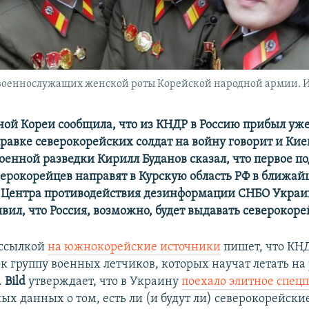
военнослужащих женской роты Корейской народной армии. И
ой Кореи сообщила, что из КНДР в Россию прибыл уже
правке северокорейских солдат на войну говорит и Киев
оенной разведки Кирилл Буданов сказал, что первое п
еверокорейцев направят в Курскую область РФ в ближай
ь Центра противодействия дезинформации СНБО Укра
вил, что Россия, возможно, будет выдавать северокорей
 ссылкой
на южнокорейские источники
пишет, что КН
ок группу военных летчиков, которых научат летать на
.
Bild
утверждает, что в Украину
поехало элитное спец
ых данных о том, есть ли (и будут ли) северокорейски