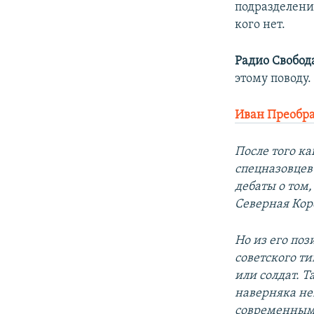
подразделения
кого нет.
Радио Свобод
этому поводу.
Иван Преобр
После того к
спецназовцев
дебаты о том,
Северная Кор
Но из его по
советского т
или солдат. Т
наверняка не
современным