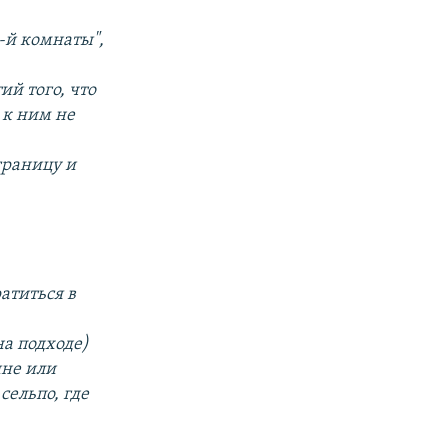
5-й комнаты",
ий того, что
 к ним не
границу и
атиться в
на подходе)
ине или
сельпо, где