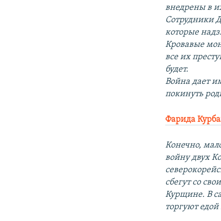
внедрены в их
Сотрудники ДГ
которые надз
Кровавые монс
все их прест
будет.
Война дает и
покинуть род
Фарида Курба
Конечно, мало
войну двух Ко
северокорейс
сбегут со св
Курщине. В са
торгуют едо