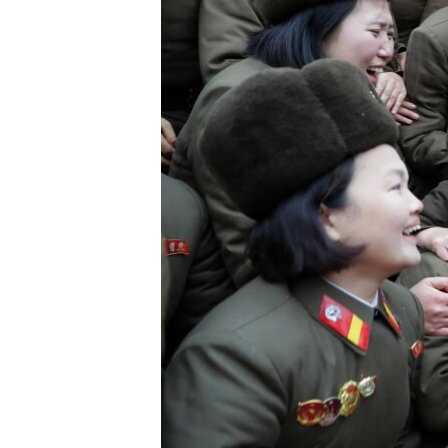
ПОБЕДИТЕЛЕЙ НЕ СУДЯТ?
КРЫМ.НЕПОКОРЕННЫЙ
ELIFBE
УКРАИНСКАЯ ПРОБЛЕМА КРЫМА