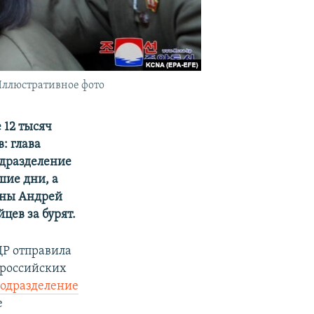
ллюстративное фото
 12 тысяч
: глава
одразделение
шие дни, а
ины Андрей
цев за бурят.
ДР отправила
 российских
подразделение
е