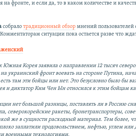
 на фронте, и если да, то в каком количестве и качеств
а
собрало
традиционный обзор
мнений пользователей 
 Комментаторам ситуации пока остается разве что ждат
аженский
ак Южная Корея заявила о направлении 12 тысяч север
 на украинский фронт воевать на стороне Путина, нач
 есть там эти бойцы или нет. Это безусловно было бы ва
ея и диктатор Ким Чен Ын относился к этим бойцам ка
зиции нет большой разницы, поставлять ли в Россию сн
ипа, северокорейские ракеты, бронетранспортеры, сове
акой же в сущности расходный материал. Тем более, чт
плохо заплатили продовольствием, нефтью, углем или 
и военными технологиями.