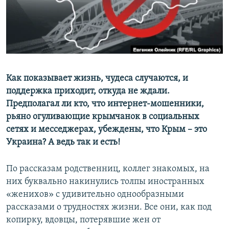
ПРИСОЕДИНЯЙТЕСЬ!
ПОБЕДИТЕЛЕЙ НЕ СУДЯТ?
КРЫМ.НЕПОКОРЕННЫЙ
ELIFBE
УКРАИНСКАЯ ПРОБЛЕМА КРЫМА
Все сайты RFE/RL
Как показывает жизнь, чудеса случаются, и
поддержка приходит, откуда не ждали.
Предполагал ли кто, что интернет-мошенники,
рьяно огуливающие крымчанок в социальных
сетях и месседжерах, убеждены, что Крым – это
Украина? А ведь так и есть!
По рассказам родственниц, коллег знакомых, на
них буквально накинулись толпы иностранных
«женихов» с удивительно однообразными
рассказами о трудностях жизни. Все они, как под
копирку, вдовцы, потерявшие жен от