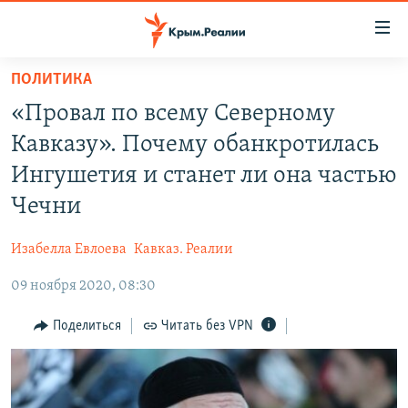
Доступность
ссылки
Вернуться
ПОЛИТИКА
к
НОВОСТИ
«Провал по всему Северному
основному
СПЕЦПРОЕКТЫ
содержанию
Кавказу». Почему обанкротилась
ВОДА
Вернутся
ГРУЗ 200
Ингушетия и станет ли она частью
к
ИСТОРИЯ
КАРТА ВОЕННЫХ ОБЪЕКТОВ КРЫМА
Чечни
главной
ЕЩЕ
11 ЛЕТ ОККУПАЦИИ КРЫМА. 11 ИСТОРИЙ СОПРОТИВЛЕНИЯ
навигации
Изабелла Евлоева
Кавказ. Реалии
Вернутся
РАДІО СВОБОДА
ИНТЕРАКТИВ
к
09 ноября 2020, 08:30
КАК ОБОЙТИ БЛОКИРОВКУ
ИНФОГРАФИКА
поиску
Поделиться
Читать без VPN
ТЕЛЕПРОЕКТ КРЫМ.РЕАЛИИ
Українською
СОВЕТЫ ПРАВОЗАЩИТНИКОВ
Qırımtatar
ПРОПАВШИЕ БЕЗ ВЕСТИ