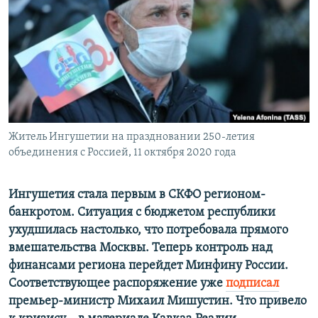
ПРИСОЕДИНЯЙТЕСЬ!
ПОБЕДИТЕЛЕЙ НЕ СУДЯТ?
КРЫМ.НЕПОКОРЕННЫЙ
ELIFBE
УКРАИНСКАЯ ПРОБЛЕМА КРЫМА
Все сайты RFE/RL
Житель Ингушетии на праздновании 250-летия
объединения с Россией, 11 октября 2020 года
Ингушетия стала первым в СКФО регионом-
банкротом. Ситуация с бюджетом республики
ухудшилась настолько, что потребовала прямого
вмешательства Москвы. Теперь контроль над
финансами региона перейдет Минфину России.
Соответствующее распоряжение уже
подписал
премьер-министр Михаил Мишустин. Что привело