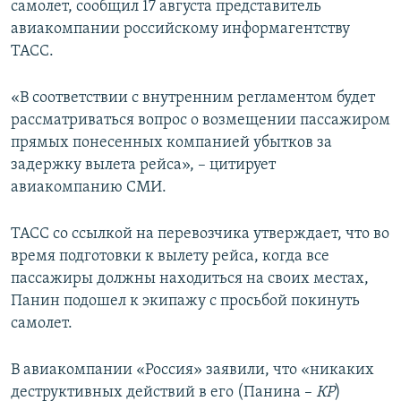
самолет, сообщил 17 августа представитель
ПРИСОЕДИНЯЙТЕСЬ!
ПОБЕДИТЕЛЕЙ НЕ СУДЯТ?
авиакомпании российскому информагентству
КРЫМ.НЕПОКОРЕННЫЙ
ТАСС.
ELIFBE
«В соответствии с внутренним регламентом будет
УКРАИНСКАЯ ПРОБЛЕМА КРЫМА
рассматриваться вопрос о возмещении пассажиром
Все сайты RFE/RL
прямых понесенных компанией убытков за
задержку вылета рейса», – цитирует
авиакомпанию СМИ.
ТАСС со ссылкой на перевозчика утверждает, что во
время подготовки к вылету рейса, когда все
пассажиры должны находиться на своих местах,
Панин подошел к экипажу с просьбой покинуть
самолет.
В авиакомпании «Россия» заявили, что «никаких
деструктивных действий в его (Панина –
КР
)