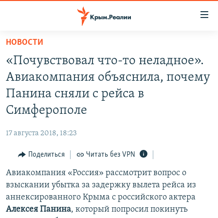
Доступность
ссылки
Вернуться
НОВОСТИ
к
НОВОСТИ
«Почувствовал что-то неладное».
основному
СПЕЦПРОЕКТЫ
содержанию
Авиакомпания объяснила, почему
ВОДА
Вернутся
ГРУЗ 200
Панина сняли с рейса в
к
ИСТОРИЯ
КАРТА ВОЕННЫХ ОБЪЕКТОВ КРЫМА
Симферополе
главной
ЕЩЕ
11 ЛЕТ ОККУПАЦИИ КРЫМА. 11 ИСТОРИЙ СОПРОТИВЛЕНИЯ
навигации
17 августа 2018, 18:23
Вернутся
РАДІО СВОБОДА
ИНТЕРАКТИВ
к
Поделиться
Читать без VPN
КАК ОБОЙТИ БЛОКИРОВКУ
ИНФОГРАФИКА
поиску
Авиакомпания «Россия» рассмотрит вопрос о
ТЕЛЕПРОЕКТ КРЫМ.РЕАЛИИ
Українською
взыскании убытка за задержку вылета рейса из
СОВЕТЫ ПРАВОЗАЩИТНИКОВ
аннексированного Крыма с российского актера
Qırımtatar
Алексея Панина
, который попросил покинуть
ПРОПАВШИЕ БЕЗ ВЕСТИ