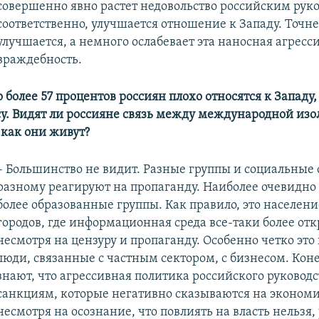
совершенно явно растет недовольство российским руко
соответственно, улучшается отношение к Западу. Точнее
улучшается, а немного ослабевает эта наносная агресс
враждебность.
но более 57 процентов россиян плохо относятся к Западу,
у. Видят ли россияне связь между международной из
 как они живут?
– Большинство не видит. Разные группы и социальные 
разному реагируют на пропаганду. Наиболее очевидно 
более образованные группы. Как правило, это населен
городов, где информационная среда все-таки более отк
несмотря на цензуру и пропаганду. Особенно четко эт
люди, связанные с частным сектором, с бизнесом. Кон
знают, что агрессивная политика российского руководс
санкциям, которые негативно сказываются на экономи
несмотря на осознание, что повлиять на власть нельзя,