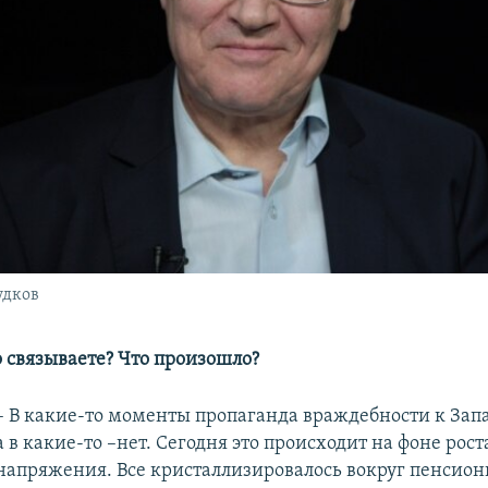
удков
то связываете? Что произошло?
– В какие-то моменты пропаганда враждебности к Запа
а в какие-то –нет. Сегодня это происходит на фоне рос
напряжения. Все кристаллизировалось вокруг пенсио