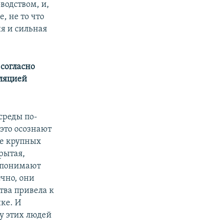
водством, и,
, не то что
ия и сильная
 согласно
оляцией
среды по-
это осознают
ие крупных
рытая,
о понимают
ечно, они
тва привела к
ке. И
 у этих людей