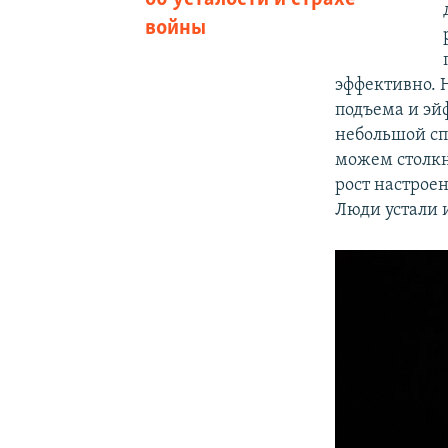
войны
эффективно. 
подъема и эй
небольшой спа
можем столкн
рост настрое
Люди устали 