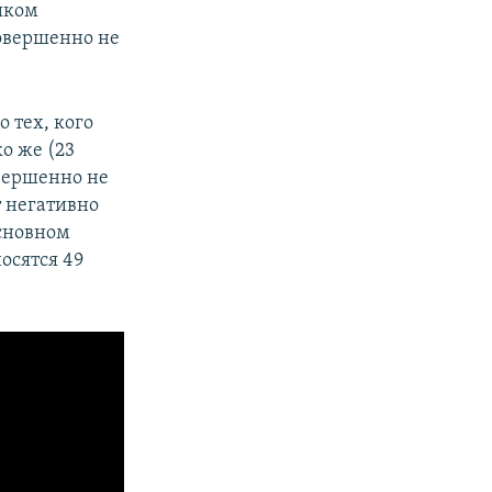
ишком
совершенно не
о тех, кого
ко же (23
овершенно не
т негативно
основном
осятся 49