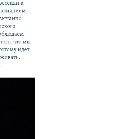
россиян к
д влиянием
звычайно
еского
наблюдаем
того, что мы
оэтому идет
аживать.
.