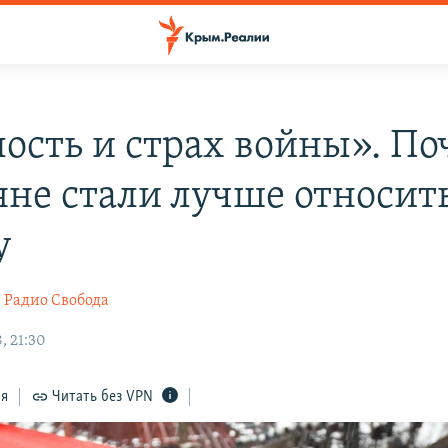
лость и страх войны». П
яне стали лучше относить
у
Радио Свобода
, 21:30
ся
Читать без VPN