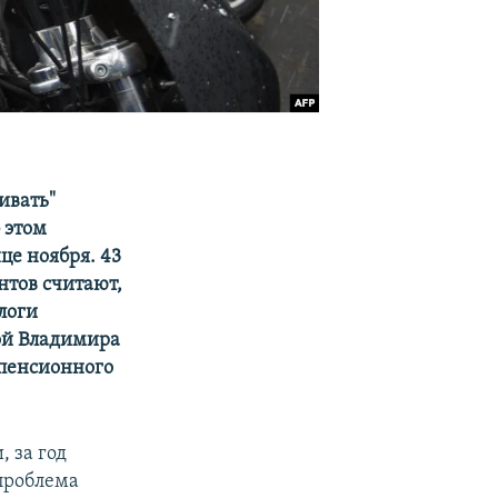
ивать"
 этом
це ноября. 43
нтов считают,
логи
кой Владимира
 пенсионного
 за год
 проблема