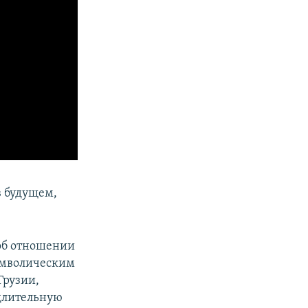
в будущем,
 об отношении
символическим
Грузии,
 длительную