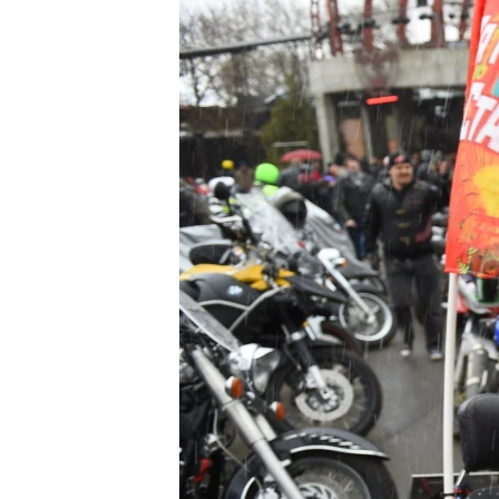
ПОБЕДИТЕЛЕЙ НЕ СУДЯТ?
КРЫМ.НЕПОКОРЕННЫЙ
ELIFBE
УКРАИНСКАЯ ПРОБЛЕМА КРЫМА