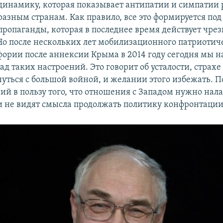
динамику, которая показывает антипатии и симпатии 
разным странам. Как правило, все это формируется по
пропаганды, которая в последнее время действует чре
Но после нескольких лет мобилизационного патриотич
фории после аннексии Крыма в 2014 году сегодня мы 
д таких настроений. Это говорит об усталости, страхе 
уться с большой войной, и желании этого избежать. П
ний в пользу того, что отношения с Западом нужно нал
и не видят смысла продолжать политику конфронтации