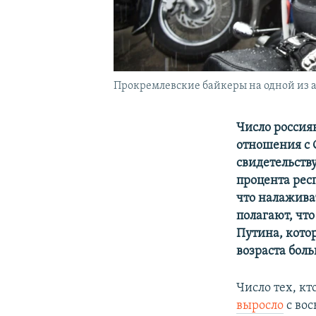
Прокремлевские байкеры на одной из 
Число россия
отношения с С
свидетельств
процента респ
что налажива
полагают, чт
Путина, кото
возраста бол
Число тех, кт
выросло
с вос