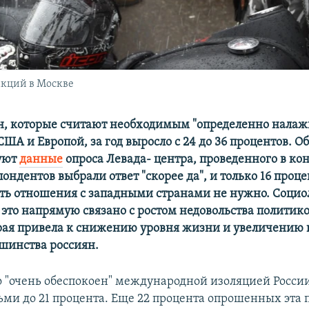
акций в Москве
н, которые считают необходимым "определенно налаж
ША и Европой, за год выросло с 24 до 36 процентов. Об
уют
данные
опроса Левада- центра, проведенного в кон
ондентов выбрали ответ "скорее да", и только 16 проце
ть отношения с западными странами не нужно. Социо
о это напрямую связано с ростом недовольства полити
рая привела к снижению уровня жизни и увеличению
ьшинства россиян.
о "очень обеспокоен" международной изоляцией России,
ьми до 21 процента. Еще 22 процента опрошенных эта