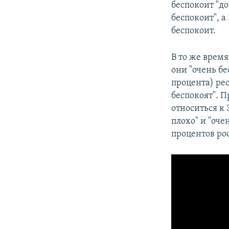
беспокоит "д
беспокоит", а
беспокоит.
В то же время
они "очень бе
процента) ре
беспокоят". 
относиться к 
плохо" и "оче
процентов рос