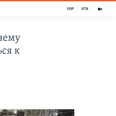
УКР
КТА
очему
ся к