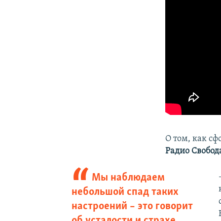
О том, как с
Радио Свобод
Мы наблюдаем
небольшой спад таких
настроений – это говорит
об усталости и страхе