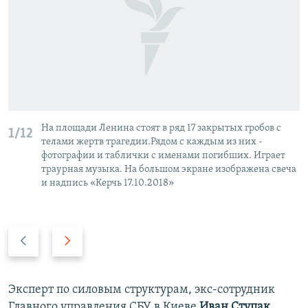
На площади Ленина стоят в ряд 17 закрытых гробов с
1/12
телами жертв трагедии.Рядом с каждым из них -
фотографии и таблички с именами погибших. Играет
траурная музыка. На большом экране изображена свеча
и надпись «Керчь 17.10.2018»
П
С
р
л
е
е
д
д
Эксперт по силовым структурам, экс-сотрудник
ы
у
Главного управления СБУ в Киеве
Иван Ступак