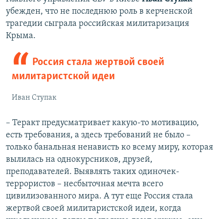
д
ю
убежден, что не последнюю роль в керченской
у
щ
трагедии сыграла российская милитаризация
щ
и
Крыма.
и
й
й
с
Россия стала жертвой своей
с
л
милитаристской идеи
л
а
а
й
Иван Ступак
й
д
д
– Теракт предусматривает какую-то мотивацию,
есть требования, а здесь требований не было –
только банальная ненависть ко всему миру, которая
вылилась на однокурсников, друзей,
преподавателей. Выявлять таких одиночек-
террористов – несбыточная мечта всего
цивилизованного мира. А тут еще Россия стала
жертвой своей милитаристской идеи, когда