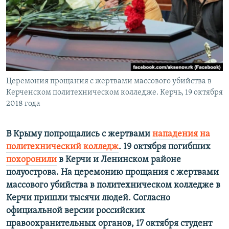
ПРИСОЕДИНЯЙТЕСЬ!
ПОБЕДИТЕЛЕЙ НЕ СУДЯТ?
КРЫМ.НЕПОКОРЕННЫЙ
ELIFBE
УКРАИНСКАЯ ПРОБЛЕМА КРЫМА
Все сайты RFE/RL
Церемония прощания с жертвами массового убийства в
Керченском политехническом колледже. Керчь, 19 октября
2018 года
В Крыму попрощались с жертвами
нападения на
политехнический колледж
. 19 октября погибших
похоронили
в Керчи и Ленинском районе
полуострова. На церемонию прощания с жертвами
массового убийства в политехническом колледже в
Керчи пришли тысячи людей. Согласно
официальной версии российских
правоохранительных органов, 17 октября студент