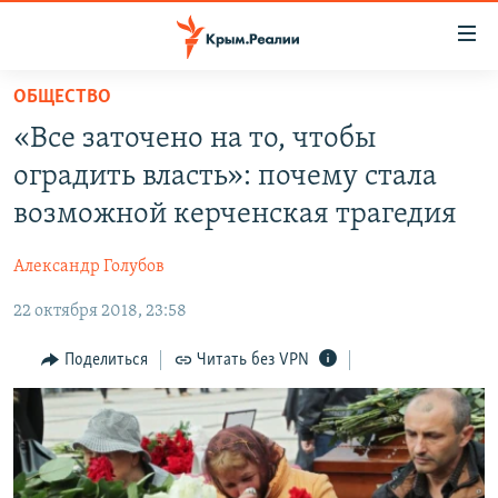
Доступность
ссылки
Вернуться
ОБЩЕСТВО
к
НОВОСТИ
«Все заточено на то, чтобы
основному
СПЕЦПРОЕКТЫ
содержанию
оградить власть»: почему стала
ВОДА
Вернутся
ГРУЗ 200
возможной керченская трагедия
к
ИСТОРИЯ
КАРТА ВОЕННЫХ ОБЪЕКТОВ КРЫМА
главной
Александр Голубов
ЕЩЕ
11 ЛЕТ ОККУПАЦИИ КРЫМА. 11 ИСТОРИЙ СОПРОТИВЛЕНИЯ
навигации
Вернутся
22 октября 2018, 23:58
РАДІО СВОБОДА
ИНТЕРАКТИВ
к
КАК ОБОЙТИ БЛОКИРОВКУ
ИНФОГРАФИКА
Поделиться
Читать без VPN
поиску
ТЕЛЕПРОЕКТ КРЫМ.РЕАЛИИ
Українською
СОВЕТЫ ПРАВОЗАЩИТНИКОВ
Qırımtatar
ПРОПАВШИЕ БЕЗ ВЕСТИ