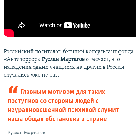
Российский политолог, бывший консультант фонда
«Антитеррор»
Руслан Мартагов
отмечает, что
нападения одних учащихся на других в России
случались уже не раз.
Главным мотивом для таких
поступков со стороны людей с
неуравновешенной психикой служит
наша общая обстановка в стране
Руслан Мартагов