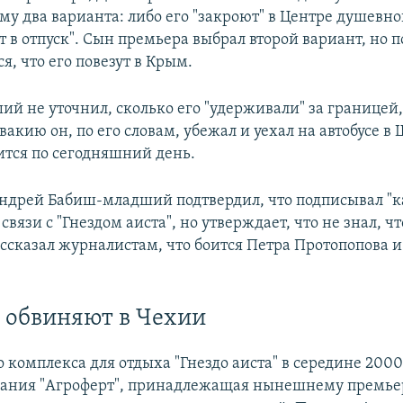
у два варианта: либо его "закроют" в Центре душевно
т в отпуск". Сын премьера выбрал второй вариант, но п
я, что его повезут в Крым.
й не уточнил, сколько его "удерживали" за границей,
вакию он, по его словам, убежал и уехал на автобусе 
ится по сегодняшний день.
ндрей Бабиш-младший подтвердил, что подписывал "к
связи с "Гнездом аиста", но утверждает, что не знал, чт
ссказал журналистам, что боится Петра Протопопова и
о обвиняют в Чехии
 комплекса для отдыха "Гнездо аиста" в середине 200
пания "Агроферт", принадлежащая нынешнему премь