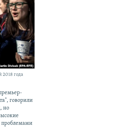
 2018 года
 премьер-
а", говорили
, но
высокие
и проблемами