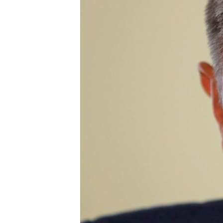
ПОБЕДИТЕЛЕЙ НЕ СУДЯТ?
КРЫМ.НЕПОКОРЕННЫЙ
ELIFBE
УКРАИНСКАЯ ПРОБЛЕМА КРЫМА