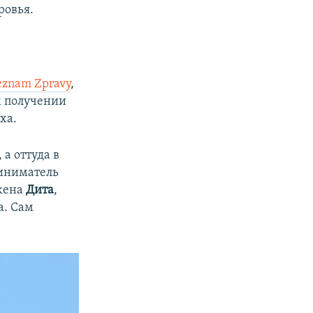
ровья.
eznam Zpravy
,
м получении
ха.
а оттуда в
риниматель
жена
Дита
,
а. Сам