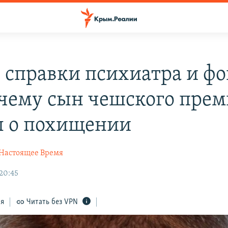
 справки психиатра и ф
очему сын чешского прем
л о похищении
Настоящее Время
 20:45
ся
Читать без VPN