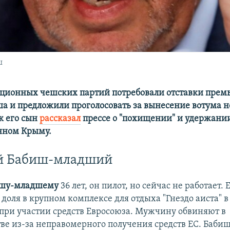
ш
ционных чешских партий потребовали отставки прем
а и предложили проголосовать за вынесение вотума 
ак его сын
рассказал
прессе о "похищении" и удержании
нном Крыму.
ой Бабиш-младший
ишу-младшему
36 лет, он пилот, но сейчас не работает. 
доля в крупном комплексе для отдыха "Гнездо аиста" в
при участии средств Евросоюза. Мужчину обвиняют в
е из-за неправомерного получения средств ЕС. Баб