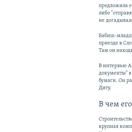
предложила ем
либо "отправя
не догадывалс
Бабиш-младши
приезде в Сло
Там он наход
В интервью А
документы" в 
бумаги. Он ра
Диту.​
В чем ег
Строительство
крупная ком