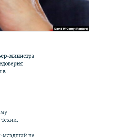
ьер-министра
недоверия
 в
Ему
 Чехии,
иш-младший не