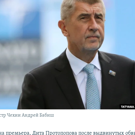
тр Чехии Андрей Бабиш
на премьера, Дита Протопопова после выдвинутых об