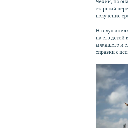
Чехии, но он
старший перео
получение сре
На слушаниях
на его детей
младшего и е
справки с пс