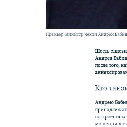
Премьер-министр Чехии Андрей Баби
Шесть оппози
Андрея Бабиш
после того, к
аннексирова
Кто так
Андрею Баб
принадлежит 
построенном 
мошенничеств