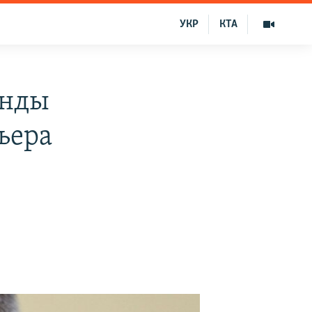
УКР
КТА
онды
ьера