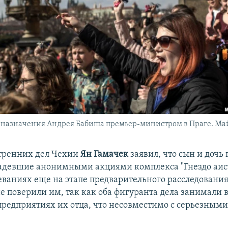
 назначения Андрея Бабиша премьер-министром в Праге. Май
тренних дел Чехии
Ян Гамачек
заявил, что сын и дочь
адевшие анонимными акциями комплекса "Гнездо аист
леваниях еще на этапе предварительного расследования
не поверили им, так как оба фигуранта дела занимали 
предприятиях их отца, что несовместимо с серьезным