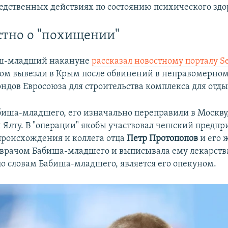
следственных действиях по состоянию психического здо
стно о "похищении"
ш-младший накануне
рассказал новостному порталу S
ном вывезли в Крым после обвинений в неправомерно
ондов Евросоюза для строительства комплекса для отды
биша-младшего, его изначально переправили в Москву, 
и Ялту. В "операции" якобы участвовал чешский предп
происхождения и коллега отца
Петр Протопопов
и его 
 врачом Бабиша-младшего и выписывала ему лекарств
по словам Бабиша-младшего, является его опекуном.