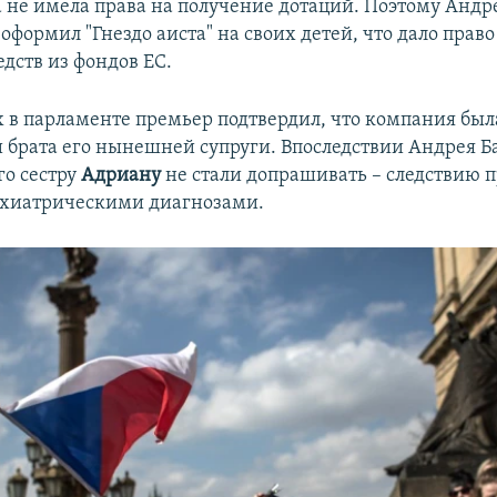
а не имела права на получение дотаций. Поэтому Анд
формил "Гнездо аиста" на своих детей, что дало право
дств из фондов ЕС.
 в парламенте премьер подтвердил, что компания бы
 и брата его нынешней супруги. Впоследствии Андрея 
го сестру
Адриану
не стали допрашивать – следствию 
ихиатрическими диагнозами.