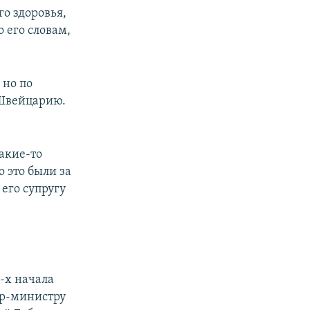
го здоровья,
о его словам,
 но по
в Швейцарию.
акие-то
о это были за
 его супругу
0-х начала
ер-министру