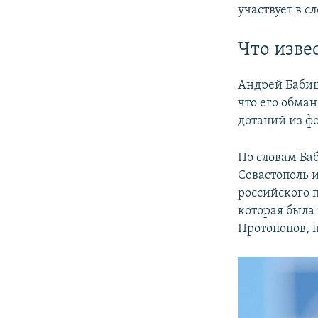
участвует в 
Что изве
Андрей Баби
что его обма
дотаций из ф
По словам Ба
Севастополь 
российского 
которая была
Протопопов, 