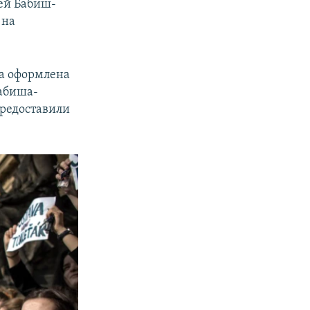
рей Бабиш-
 на
ла оформлена
Бабиша-
предоставили