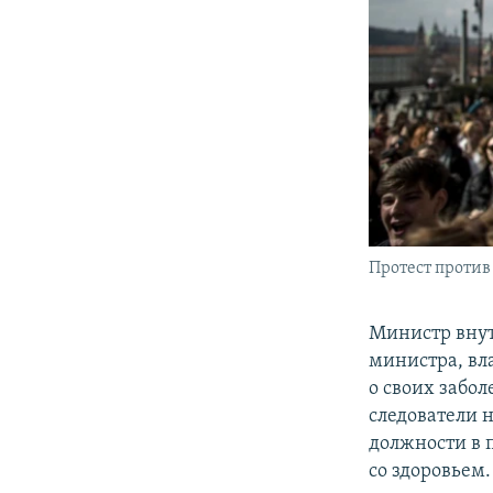
Протест против
Министр вну
министра, вл
о своих забо
следователи 
должности в 
со здоровьем.