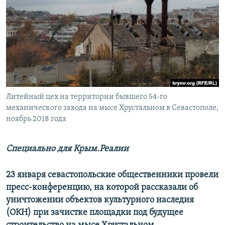
ПРИСОЕДИНЯЙТЕСЬ!
ПОБЕДИТЕЛЕЙ НЕ СУДЯТ?
КРЫМ.НЕПОКОРЕННЫЙ
ELIFBE
УКРАИНСКАЯ ПРОБЛЕМА КРЫМА
Все сайты RFE/RL
Литейный цех на территории бывшего 54-го
механического завода на мысе Хрустальном в Севастополе,
ноябрь 2018 года
Специально для Крым.Реалии
23 января севастопольские общественники провели
пресс-конференцию, на которой рассказали об
уничтожении объектов культурного наследия
(ОКН) при зачистке площадки под будущее