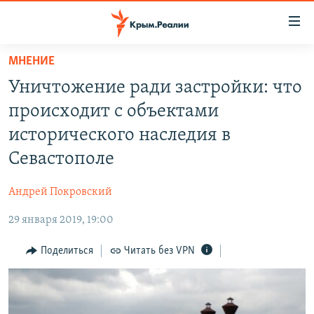
Доступность
ссылки
Вернуться
МНЕНИЕ
к
НОВОСТИ
Уничтожение ради застройки: что
основному
СПЕЦПРОЕКТЫ
содержанию
происходит с объектами
ВОДА
Вернутся
ГРУЗ 200
исторического наследия в
к
ИСТОРИЯ
КАРТА ВОЕННЫХ ОБЪЕКТОВ КРЫМА
Севастополе
главной
ЕЩЕ
11 ЛЕТ ОККУПАЦИИ КРЫМА. 11 ИСТОРИЙ СОПРОТИВЛЕНИЯ
навигации
Андрей Покровский
Вернутся
РАДІО СВОБОДА
ИНТЕРАКТИВ
к
29 января 2019, 19:00
КАК ОБОЙТИ БЛОКИРОВКУ
ИНФОГРАФИКА
поиску
Поделиться
Читать без VPN
ТЕЛЕПРОЕКТ КРЫМ.РЕАЛИИ
Українською
СОВЕТЫ ПРАВОЗАЩИТНИКОВ
Qırımtatar
ПРОПАВШИЕ БЕЗ ВЕСТИ