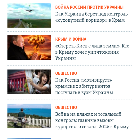
ВОЙНА РОССИИ ПРОТИВ УКРАИНЫ
Как Украина берет под контроль
«сухопутный коридор» в Крым
КРЫМ И ВОЙНА
«Стереть Киев с лица земли». Кто
в Крыму хочет уничтожения
Украины
ОБЩЕСТВО
Как Россия «мотивирует»
крымских абитуриентов
поступать в вузы Украины
ОБЩЕСТВО
Война на пляжах и тотальный
контроль: главные вызовы
курортного сезона-2026 в Крыму