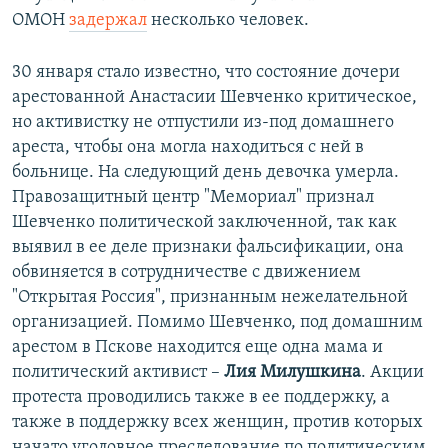
ОМОН
задержал
несколько человек.
30 января стало известно, что состояние дочери
арестованной Анастасии Шевченко критическое,
но активистку не отпустили из-под домашнего
ареста, чтобы она могла находиться с ней в
больнице. На следующий день девочка умерла.
Правозащитный центр "Мемориал" признал
Шевченко политической заключенной, так как
выявил в ее деле признаки фальсификации, она
обвиняется в сотрудничестве с движением
"Открытая Россия", признанным нежелательной
организацией. Помимо Шевченко, под домашним
арестом в Пскове находится еще одна мама и
политический активист –
Лия Милушкина
. Акции
протеста проводились также в ее поддержку, а
также в поддержку всех женщин, против которых
начато уголовное преследование по политическим