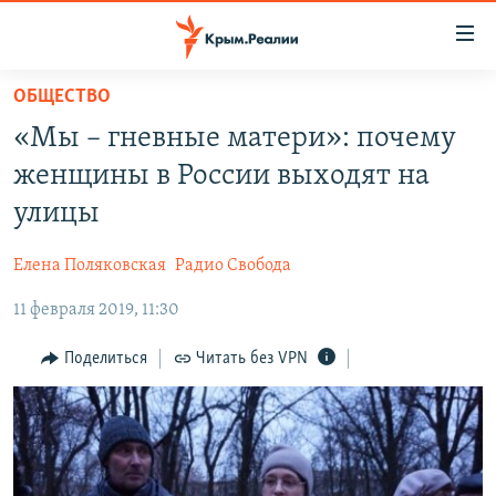
Доступность
ссылки
Вернуться
ОБЩЕСТВО
к
НОВОСТИ
«Мы – гневные матери»: почему
основному
СПЕЦПРОЕКТЫ
содержанию
женщины в России выходят на
ВОДА
Вернутся
ГРУЗ 200
улицы
к
ИСТОРИЯ
КАРТА ВОЕННЫХ ОБЪЕКТОВ КРЫМА
главной
Елена Поляковская
Радио Свобода
ЕЩЕ
11 ЛЕТ ОККУПАЦИИ КРЫМА. 11 ИСТОРИЙ СОПРОТИВЛЕНИЯ
навигации
Вернутся
11 февраля 2019, 11:30
РАДІО СВОБОДА
ИНТЕРАКТИВ
к
КАК ОБОЙТИ БЛОКИРОВКУ
ИНФОГРАФИКА
Поделиться
Читать без VPN
поиску
ТЕЛЕПРОЕКТ КРЫМ.РЕАЛИИ
Українською
СОВЕТЫ ПРАВОЗАЩИТНИКОВ
Qırımtatar
ПРОПАВШИЕ БЕЗ ВЕСТИ