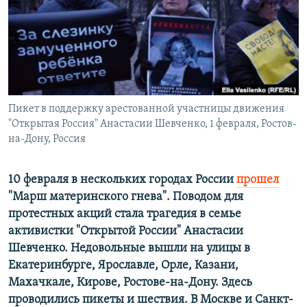
ПРИСОЕДИНЯЙТЕСЬ!
ПОБЕДИТЕЛЕЙ НЕ СУДЯТ?
КРЫМ.НЕПОКОРЕННЫЙ
ELIFBE
УКРАИНСКАЯ ПРОБЛЕМА КРЫМА
Все сайты RFE/RL
Пикет в поддержку арестованной участницы движения
"Открытая Россия" Анастасии Шевченко, 1 февраля, Ростов-
на-Дону, Россия
10 февраля в нескольких городах России
прошел
"Марш материнского гнева". Поводом для
протестных акций стала трагедия в семье
активистки "Открытой России" Анастасии
Шевченко. Недовольные вышли на улицы в
Екатеринбурге, Ярославле, Орле, Казани,
Махачкале, Кирове, Ростове-на-Дону. Здесь
проводились пикеты и шествия. В Москве и Санкт-