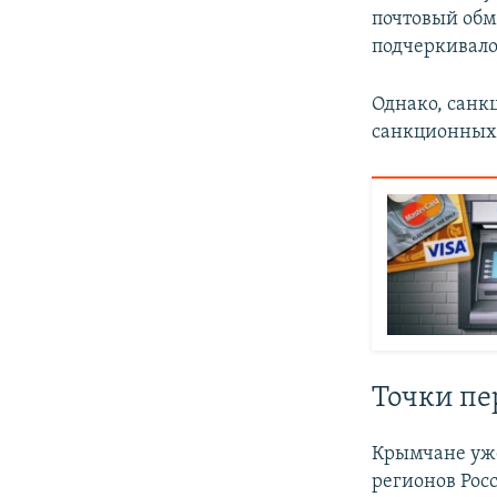
почтовый обм
подчеркивало
Однако, санкц
санкционных 
Точки пе
Крымчане уже
регионов Рос