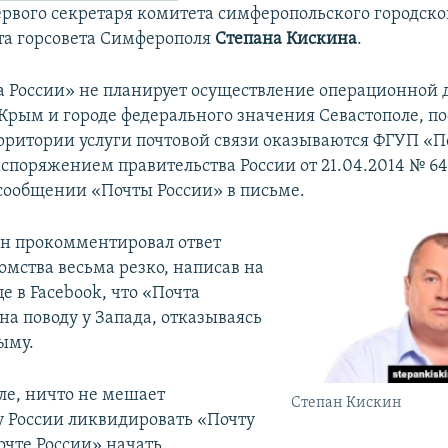
рвого секретаря комитета симферопольского городско
та горсовета Симферополя
Степана Кискина
.
 России» не планирует осуществление операционной 
 Крым и городе федерального значения Севастополе, по
рритории услуги почтовой связи оказываются ФГУП «П
споряжением правительства России от 21.04.2014 № 64
 сообщении «Почты России» в письме.
н прокомментировал ответ
омства весьма резко, написав на
е в Facebook, что «Почта
на поводу у Запада, отказываясь
ыму.
ле, ничто не мешает
Степан Кискин
у России ликвидировать «Почту
очте России» начать