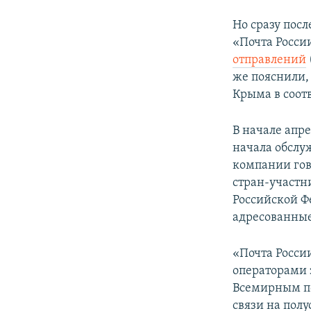
Но сразу посл
«Почта России
отправлений
же пояснили,
Крыма в соот
В начале апр
начала обслу
компании гов
стран-участн
Российской Ф
адресованные
«Почта Росси
операторами 
Всемирным по
связи на пол