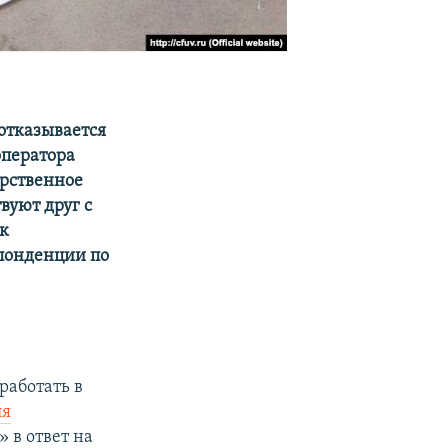
 отказывается
оператора
арственное
вуют друг с
ак
спонденции по
работать в
ля
 в ответ на