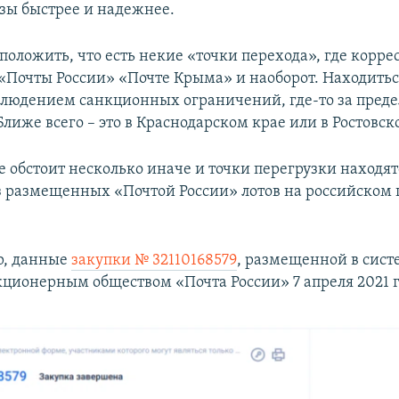
азы быстрее и надежнее.
положить, что есть некие «точки перехода», где корр
 «Почты России» «Почте Крыма» и наоборот. Находитьс
блюдением санкционных ограничений, где-то за пред
Ближе всего – это в Краснодарском крае или в Ростовск
е обстоит несколько иначе и точки перегрузки находят
из размещенных «Почтой России» лотов на российском 
р, данные
закупки № 32110168579
, размещенной в сист
кционерным обществом «Почта России» 7 апреля 2021 г