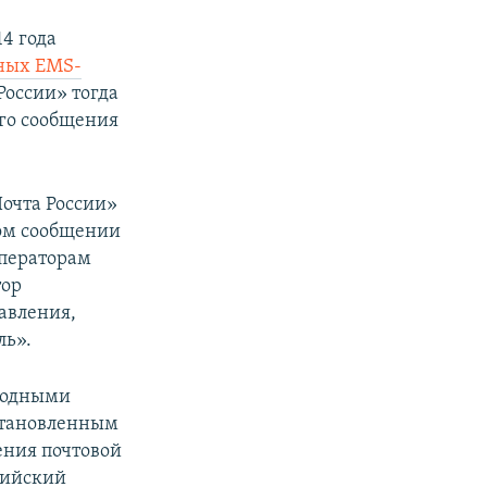
14 года
ных EMS-
России» тогда
ого сообщения
Почта России»
ном сообщении
операторам
тор
авления,
ль».
ародными
установленным
ения почтовой
сийский