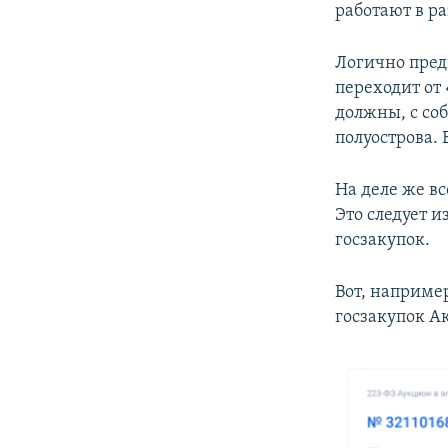
работают в р
Логично пред
переходит от
должны, с со
полуострова. 
На деле же вс
Это следует 
госзакупок.
Вот, наприме
госзакупок А