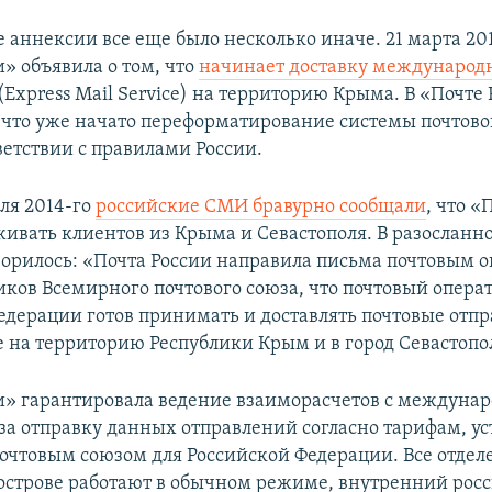
е аннексии все еще было несколько иначе. 21 марта 20
» объявила о том, что
начинает доставку международ
(Express Mail Service) на территорию Крыма. В «Почте 
 что уже начато переформатирование системы почтов
ветствии с правилами России.
еля 2014-го
российские СМИ бравурно сообщали
, что «
живать клиентов из Крыма и Севастополя. В разослан
орилось: «Почта России направила письма почтовым 
иков Всемирного почтового союза, что почтовый опера
едерации готов принимать и доставлять почтовые отпр
 на территорию Республики Крым и в город Севастопо
и» гарантировала ведение взаиморасчетов с междун
за отправку данных отправлений согласно тарифам, 
чтовым союзом для Российской Федерации. Все отдел
уострове работают в обычном режиме, внутренний рос