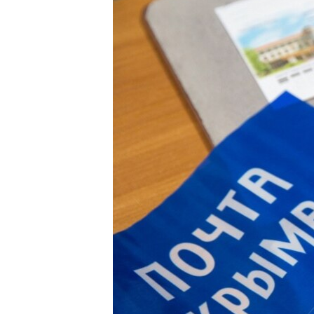
ПОБЕДИТЕЛЕЙ НЕ СУДЯТ?
КРЫМ.НЕПОКОРЕННЫЙ
ELIFBE
УКРАИНСКАЯ ПРОБЛЕМА КРЫМА