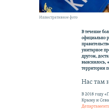
Иллюстративное фото
В течение бол
официально р
правительство
унитарное пр
другом, дост
выяснилось, 
территории п
Нас там 
В 2018 году «
Крыму и Севас
Департамент