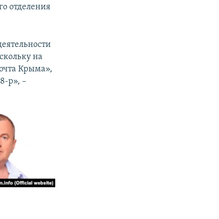
го отделения
деятельности
скольку на
очта Крыма»,
8-р», –