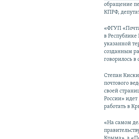
обращение пе
КПРФ, депута
«ФГУП «Почта
в Республике
указанной те
созданным ра
говорилось в
Степан Киски
почтового вед
своей страниц
России» идет 
работать в Кр
«На самом де
правительств
Крыма», а «П