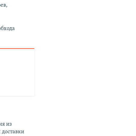
ев,
обхода
ия из
ы доставки