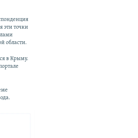
еспонденция
я эти точки
елами
ой области.
ся в Крыму.
портале
еме
ода.