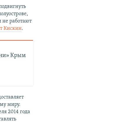
 подвигнуть
олуострове,
 не работают
ет Кискин
.
ани» Крым
доставляет
му миру.
ля 2014 года
тавлять