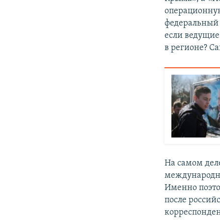
операционную
федеральный 
если ведущи
в регионе? С
На самом дел
международну
Именно поэто
после россий
корреспонден