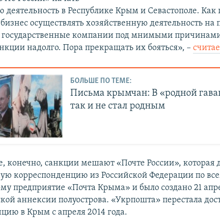
 деятельность в Республике Крым и Севастополе. Как
бизнес осуществлять хозяйственную деятельность на п
е государственные компании под мнимыми причинами
анкции надолго. Пора прекращать их бояться», –
счита
БОЛЬШЕ ПО ТЕМЕ:
Письма крымчан: В «родной гав
так и не стал родным
е, конечно, санкции мешают «Почте России», которая 
ю корреспонденцию из Российской Федерации по все
му предприятие «Почта Крыма» и было создано 21 апре
ской аннексии полуострова. «Укрпошта» перестала дос
цию в Крым с апреля 2014 года.