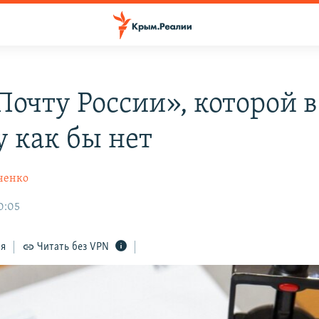
Почту России», которой в
 как бы нет
ченко
0:05
ся
Читать без VPN