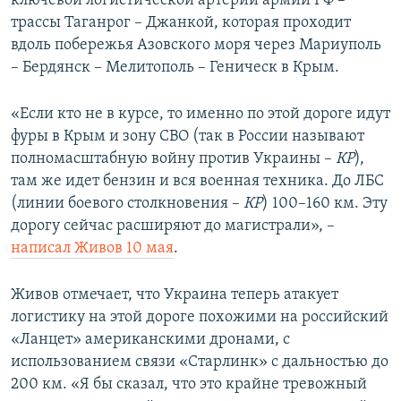
ключевой логистической артерии армии РФ –
трассы Таганрог – Джанкой, которая проходит
вдоль побережья Азовского моря через Мариуполь
– Бердянск – Мелитополь – Геническ в Крым.
«Если кто не в курсе, то именно по этой дороге идут
фуры в Крым и зону СВО (так в России называют
полномасштабную войну против Украины –
КР
),
там же идет бензин и вся военная техника. До ЛБС
(линии боевого столкновения –
КР
) 100–160 км. Эту
дорогу сейчас расширяют до магистрали», –
написал Живов 10 мая
.
Живов отмечает, что Украина теперь атакует
логистику на этой дороге похожими на российский
«Ланцет» американскими дронами, с
использованием связи «Старлинк» с дальностью до
200 км. «Я бы сказал, что это крайне тревожный