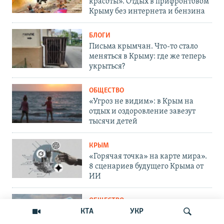
красоты». Отдых в прифронтовом
Крыму без интернета и бензина
БЛОГИ
Письма крымчан. Что-то стало
меняться в Крыму: где же теперь
укрыться?
ОБЩЕСТВО
«Угроз не видим»: в Крым на
отдых и оздоровление завезут
тысячи детей
КРЫМ
«Горячая точка» на карте мира».
8 сценариев будущего Крыма от
ИИ
ОБЩЕСТВО
Блокирование Telegram. Как
КТА
УКР
решить проблему крымчанам