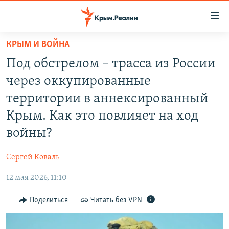
Доступность
ссылки
Вернуться
КРЫМ И ВОЙНА
к
НОВОСТИ
Под обстрелом – трасса из России
основному
СПЕЦПРОЕКТЫ
содержанию
через оккупированные
ВОДА
Вернутся
ГРУЗ 200
территории в аннексированный
к
ИСТОРИЯ
КАРТА ВОЕННЫХ ОБЪЕКТОВ КРЫМА
Крым. Как это повлияет на ход
главной
ЕЩЕ
11 ЛЕТ ОККУПАЦИИ КРЫМА. 11 ИСТОРИЙ СОПРОТИВЛЕНИЯ
навигации
войны?
Вернутся
РАДІО СВОБОДА
ИНТЕРАКТИВ
к
Сергей Коваль
КАК ОБОЙТИ БЛОКИРОВКУ
ИНФОГРАФИКА
поиску
12 мая 2026, 11:10
ТЕЛЕПРОЕКТ КРЫМ.РЕАЛИИ
Українською
Поделиться
Читать без VPN
СОВЕТЫ ПРАВОЗАЩИТНИКОВ
Qırımtatar
ПРОПАВШИЕ БЕЗ ВЕСТИ