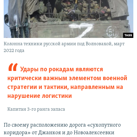
Колонна техники русской армии под Волновахой, март
2022 года
Удары по рокадам являются
критически важным элементом военной
стратегии и тактики, направленным на
нарушение логистики
Капитан 3-го ранга запаса
По своему расположению дорога «сухопутного
коридора» от Джанкоя и до Новоалексеевки