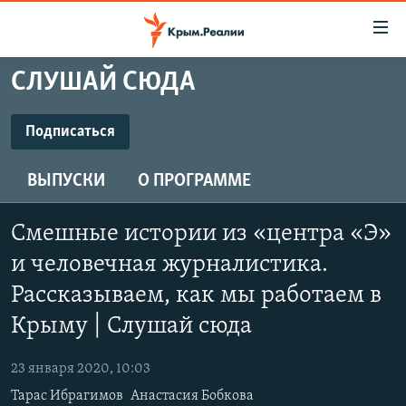
Доступность
ссылки
Вернуться
СЛУШАЙ СЮДА
к
НОВОСТИ
основному
СПЕЦПРОЕКТЫ
Подписаться
содержанию
ПОДПИСАТЬСЯ
ВОДА
Вернутся
ГРУЗ 200
ВЫПУСКИ
О ПРОГРАММЕ
к
ИСТОРИЯ
КАРТА ВОЕННЫХ ОБЪЕКТОВ КРЫМА
главной
RSS
ЕЩЕ
11 ЛЕТ ОККУПАЦИИ КРЫМА. 11 ИСТОРИЙ СОПРОТИВЛЕНИЯ
навигации
Смешные истории из «центра «Э»
Вернутся
РАДІО СВОБОДА
ИНТЕРАКТИВ
и человечная журналистика.
к
КАК ОБОЙТИ БЛОКИРОВКУ
Рассказываем, как мы работаем в
ИНФОГРАФИКА
поиску
Крыму | Слушай сюда
ТЕЛЕПРОЕКТ КРЫМ.РЕАЛИИ
Українською
СОВЕТЫ ПРАВОЗАЩИТНИКОВ
23 января 2020, 10:03
Qırımtatar
ПРОПАВШИЕ БЕЗ ВЕСТИ
Тарас Ибрагимов
Анастасия Бобкова