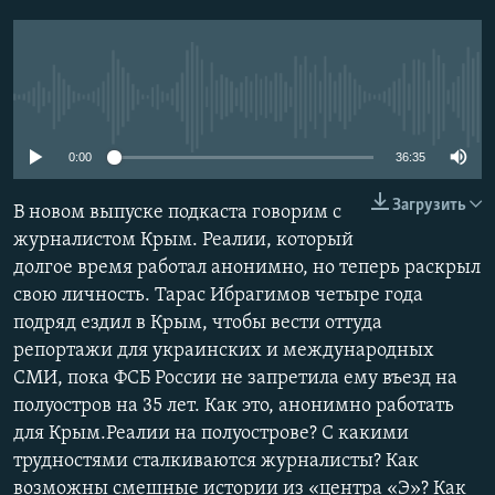
ПРИСОЕДИНЯЙТЕСЬ!
ПОБЕДИТЕЛЕЙ НЕ СУДЯТ?
КРЫМ.НЕПОКОРЕННЫЙ
ELIFBE
No media source currently available
УКРАИНСКАЯ ПРОБЛЕМА КРЫМА
0:00
36:35
Все сайты RFE/RL
Загрузить
В новом выпуске подкаста говорим с
журналистом Крым. Реалии, который
долгое время работал анонимно, но теперь раскрыл
свою личность. Тарас Ибрагимов четыре года
подряд ездил в Крым, чтобы вести оттуда
репортажи для украинских и международных
СМИ, пока ФСБ России не запретила ему въезд на
полуостров на 35 лет. Как это, анонимно работать
для Крым.Реалии на полуострове? С какими
трудностями сталкиваются журналисты? Как
возможны смешные истории из «центра «Э»? Как